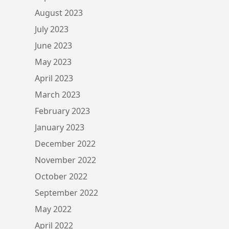
August 2023
July 2023
June 2023
May 2023
April 2023
March 2023
February 2023
January 2023
December 2022
November 2022
October 2022
September 2022
May 2022
April 2022