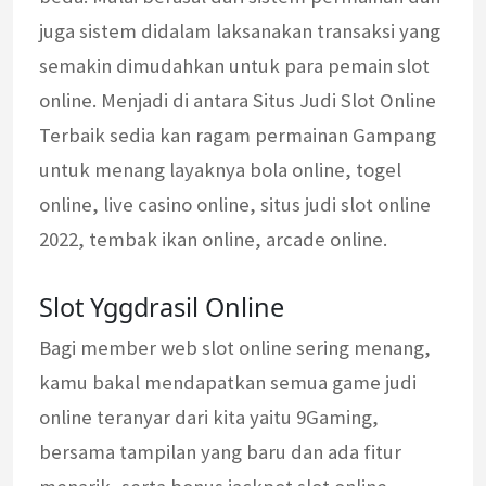
juga sistem didalam laksanakan transaksi yang
semakin dimudahkan untuk para pemain slot
online. Menjadi di antara Situs Judi Slot Online
Terbaik sedia kan ragam permainan Gampang
untuk menang layaknya bola online, togel
online, live casino online, situs judi slot online
2022, tembak ikan online, arcade online.
Slot Yggdrasil Online
Bagi member web slot online sering menang,
kamu bakal mendapatkan semua game judi
online teranyar dari kita yaitu 9Gaming,
bersama tampilan yang baru dan ada fitur