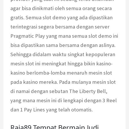
agar bisa dinikmati oleh semua orang secara
gratis. Semua slot demo yang ada dipastikan
terintegrasi segera bersama dengan server
Pragmatic Play yang mana semua slot demo ini
bisa dipastikan sama bersama dengan aslinya.
Sehingga didalam waktu singkat kepopuleran
mesin slot ini meningkat hingga bikin kasino-
kasino berlomba-lomba menaruh mesin slot
pada kasino mereka. Pada mulanya mesin slot
di namai dengan sebutan The Liberty Bell,
yang mana mesin ini di lengkapi dengan 3 Reel
dan 1 Pay Lines yang telah otomatis.
Raja89 Tempat Bermain Judi