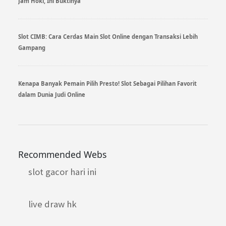
Jam Hoki, Ini Buktinya
Slot CIMB: Cara Cerdas Main Slot Online dengan Transaksi Lebih
Gampang
Kenapa Banyak Pemain Pilih Presto! Slot Sebagai Pilihan Favorit
dalam Dunia Judi Online
Recommended Webs
slot gacor hari ini
live draw hk