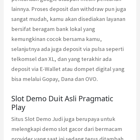
lainnya. Proses deposit dan withdraw pun juga
sangat mudah, kamu akan disediakan layanan
bersifat beragam bank lokal yang
kemungkinan cocok bersama kamu,
selanjutnya ada juga deposit via pulsa seperti
telkomsel dan XL, dan yang terakhir ada
deposit via E-Wallet atau dompet digital yang
bisa melalui Gopay, Dana dan OVO.
Slot Demo Duit Asli Pragmatic
Play
Situs Slot Demo Judi juga berupaya untuk
melengkapi demo slot gacor dari bermacam
provider yang saat ini sedang terus ditambah