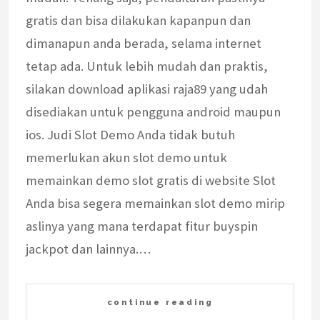
gratis dan bisa dilakukan kapanpun dan
dimanapun anda berada, selama internet
tetap ada. Untuk lebih mudah dan praktis,
silakan download aplikasi raja89 yang udah
disediakan untuk pengguna android maupun
ios. Judi Slot Demo Anda tidak butuh
memerlukan akun slot demo untuk
memainkan demo slot gratis di website Slot
Anda bisa segera memainkan slot demo mirip
aslinya yang mana terdapat fitur buyspin
jackpot dan lainnya.…
continue reading