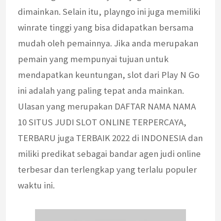
dimainkan. Selain itu, playngo ini juga memiliki
winrate tinggi yang bisa didapatkan bersama
mudah oleh pemainnya. Jika anda merupakan
pemain yang mempunyai tujuan untuk
mendapatkan keuntungan, slot dari Play N Go
ini adalah yang paling tepat anda mainkan.
Ulasan yang merupakan DAFTAR NAMA NAMA
10 SITUS JUDI SLOT ONLINE TERPERCAYA,
TERBARU juga TERBAIK 2022 di INDONESIA dan
miliki predikat sebagai bandar agen judi online
terbesar dan terlengkap yang terlalu populer
waktu ini.