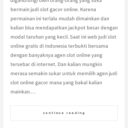
digandrungi oleh orang-orang yang suka
bermain judi slot gacor online. Karena
permainan ini terlalu mudah dimainkan dan
kalian bisa mendapatkan jackpot besar dengan
modal taruhan yang kecil. Saat ini web judi slot
online gratis di Indonesia terbukti bersama
dengan banyaknya agen slot online yang
tersebar di internet. Dan kalian mungkin
merasa semakin sukar untuk memilih agen judi
slot online gacor mana yang bakal kalian
mainkan.…
continue reading