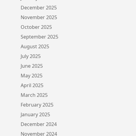
December 2025
November 2025
October 2025
September 2025
August 2025
July 2025
June 2025
May 2025
April 2025
March 2025
February 2025
January 2025
December 2024
November 2024