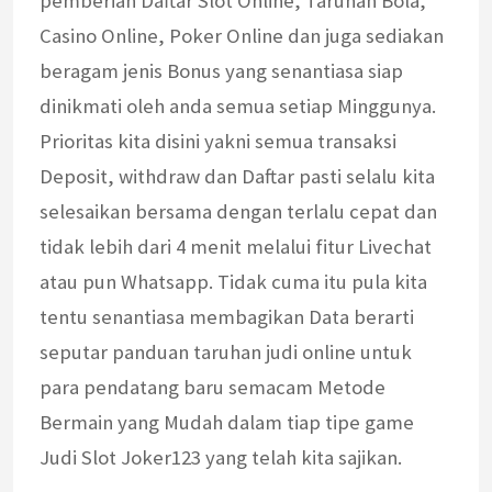
pemberian Daftar Slot Online, Taruhan Bola,
Casino Online, Poker Online dan juga sediakan
beragam jenis Bonus yang senantiasa siap
dinikmati oleh anda semua setiap Minggunya.
Prioritas kita disini yakni semua transaksi
Deposit, withdraw dan Daftar pasti selalu kita
selesaikan bersama dengan terlalu cepat dan
tidak lebih dari 4 menit melalui fitur Livechat
atau pun Whatsapp. Tidak cuma itu pula kita
tentu senantiasa membagikan Data berarti
seputar panduan taruhan judi online untuk
para pendatang baru semacam Metode
Bermain yang Mudah dalam tiap tipe game
Judi Slot Joker123 yang telah kita sajikan.