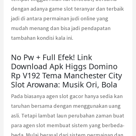
dengan adanya game slot teranyar dan terbaik
jadi di antara permainan judi online yang
mudah menang dan bisa jadi pendapatan
tambahan kondisi kala ini.
No Pw + Full Efek! Link
Download Apk Higgs Domino
Rp V192 Tema Manchester City
Slot Arowana: Musik Ori, Bola
Pada biasanya agen slot gacor hanya sedia kan
taruhan bersama dengan menggunakan uang
asli. Tetapi lambat laun perubahan zaman buat
para agen slot membuat sistem yang berbeda-
beda. Mulai berasal dari sistem permainan dan