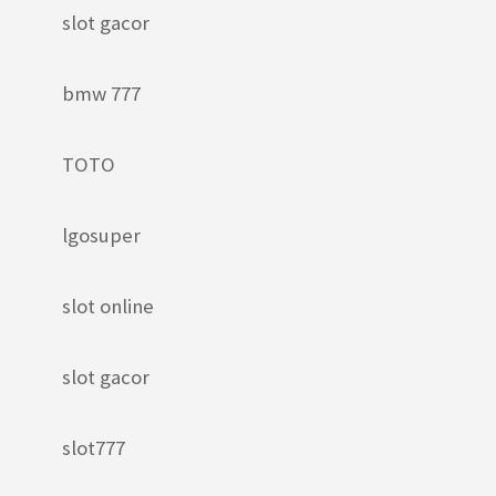
slot gacor
bmw 777
TOTO
lgosuper
slot online
slot gacor
slot777