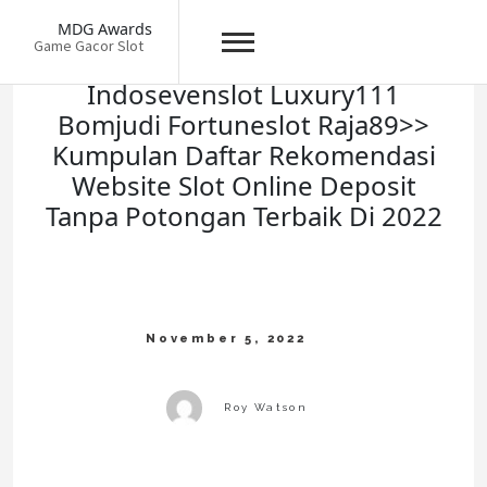
Skip
MDG Awards
to
Game Gacor Slot
content
Indosevenslot Luxury111
Bomjudi Fortuneslot Raja89>>
Kumpulan Daftar Rekomendasi
Website Slot Online Deposit
Tanpa Potongan Terbaik Di 2022