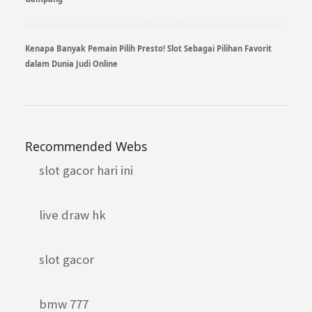
Kenapa Banyak Pemain Pilih Presto! Slot Sebagai Pilihan Favorit
dalam Dunia Judi Online
Recommended Webs
slot gacor hari ini
live draw hk
slot gacor
bmw 777