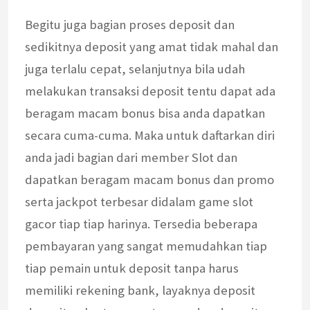
Begitu juga bagian proses deposit dan
sedikitnya deposit yang amat tidak mahal dan
juga terlalu cepat, selanjutnya bila udah
melakukan transaksi deposit tentu dapat ada
beragam macam bonus bisa anda dapatkan
secara cuma-cuma. Maka untuk daftarkan diri
anda jadi bagian dari member Slot dan
dapatkan beragam macam bonus dan promo
serta jackpot terbesar didalam game slot
gacor tiap tiap harinya. Tersedia beberapa
pembayaran yang sangat memudahkan tiap
tiap pemain untuk deposit tanpa harus
memiliki rekening bank, layaknya deposit