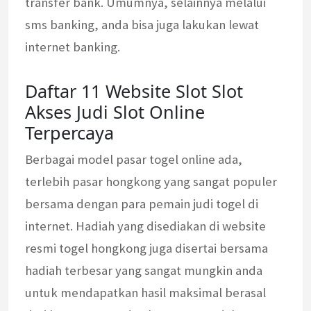
transfer bank. Umumnya, selainnya melalui
sms banking, anda bisa juga lakukan lewat
internet banking.
Daftar 11 Website Slot Slot
Akses Judi Slot Online
Terpercaya
Berbagai model pasar togel online ada,
terlebih pasar hongkong yang sangat populer
bersama dengan para pemain judi togel di
internet. Hadiah yang disediakan di website
resmi togel hongkong juga disertai bersama
hadiah terbesar yang sangat mungkin anda
untuk mendapatkan hasil maksimal berasal