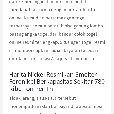
dari kemenangan dan bersama mudah
mendapatkan cuma dengan bertaruh toto
online. Kemudian bersama agen togel
terpercaya semua petaruh bisa gabung lomba
pasang angka togel dari bandar colok togel
online resmi terlengkap. Situs agen togel resmi
ini mempersiapkan hadiah bayaran terbesar
untuk bettors lokasi Asia juga di Indonesia.
Harita Nickel Resmikan Smelter
Feronikel Berkapasitas Sekitar 780
Ribu Ton Per Th
Tidak jarang, situs-situs tersebut
menempatkan iklan berbayar di website mesin