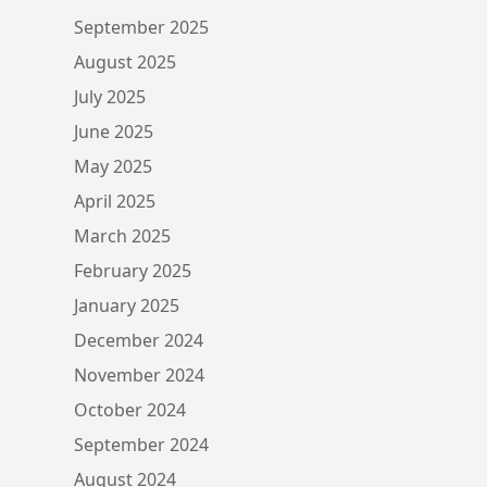
September 2025
August 2025
July 2025
June 2025
May 2025
April 2025
March 2025
February 2025
January 2025
December 2024
November 2024
October 2024
September 2024
August 2024