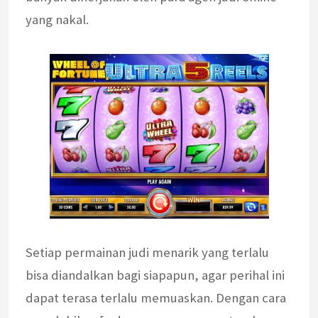
yang nakal.
Setiap permainan judi menarik yang terlalu
bisa diandalkan bagi siapapun, agar perihal ini
dapat terasa terlalu memuaskan. Dengan cara