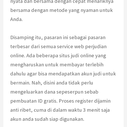
nyata dan bersama dengan cepat menariknya
bersama dengan metode yang nyaman untuk
Anda.
Disamping itu, pasaran ini sebagai pasaran
terbesar dari semua service web perjudian
online. Ada beberapa situs judi online yang
mengharuskan untuk membayar terlebih
dahulu agar bisa mendapatkan akun judi untuk
bermain. Nah, disini anda tidak perlu
mengeluarkan dana sepeserpun sebab
pembuatan ID gratis. Proses register dijamin
anti ribet, cuma di dalam waktu 3 menit saja
akun anda sudah siap digunakan.