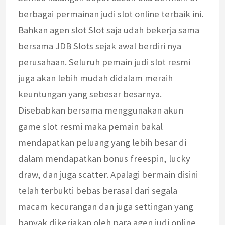
berbagai permainan judi slot online terbaik ini.
Bahkan agen slot Slot saja udah bekerja sama
bersama JDB Slots sejak awal berdiri nya
perusahaan. Seluruh pemain judi slot resmi
juga akan lebih mudah didalam meraih
keuntungan yang sebesar besarnya.
Disebabkan bersama menggunakan akun
game slot resmi maka pemain bakal
mendapatkan peluang yang lebih besar di
dalam mendapatkan bonus freespin, lucky
draw, dan juga scatter. Apalagi bermain disini
telah terbukti bebas berasal dari segala
macam kecurangan dan juga settingan yang
banyak dikerjakan oleh para agen judi online