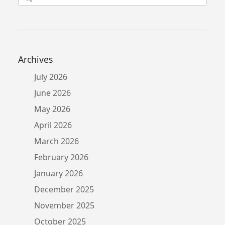
for:
Archives
July 2026
June 2026
May 2026
April 2026
March 2026
February 2026
January 2026
December 2025
November 2025
October 2025