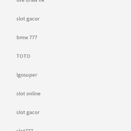
slot gacor
bmw 777
TOTO
lgosuper
slot online
slot gacor
slot777