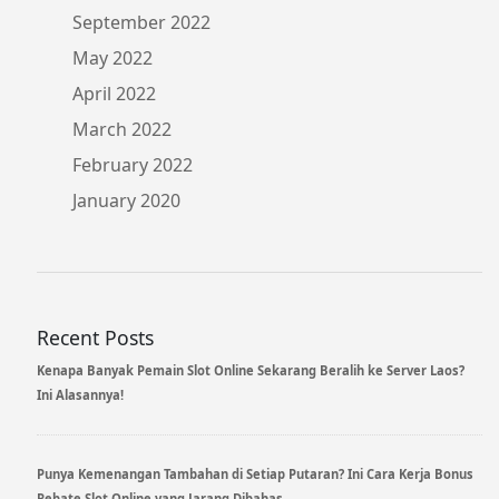
September 2022
May 2022
April 2022
March 2022
February 2022
January 2020
Recent Posts
Kenapa Banyak Pemain Slot Online Sekarang Beralih ke Server Laos?
Ini Alasannya!
Punya Kemenangan Tambahan di Setiap Putaran? Ini Cara Kerja Bonus
Rebate Slot Online yang Jarang Dibahas