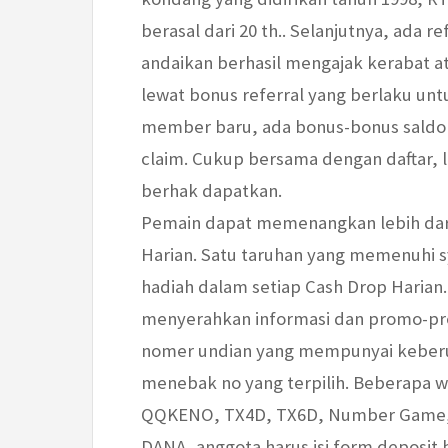
berasal dari 20 th.. Selanjutnya, ada 
andaikan berhasil mengajak kerabat a
lewat bonus referral yang berlaku u
member baru, ada bonus-bonus saldo 
claim. Cukup bersama dengan daftar, 
berhak dapatkan.
Pemain dapat memenangkan lebih dari 
Harian. Satu taruhan yang memenuhi s
hadiah dalam setiap Cash Drop Harian
menyerahkan informasi dan promo-pro
nomer undian yang mempunyai keber
menebak no yang terpilih. Beberapa web
QQKENO, TX4D, TX6D, Number Game, d
DANA, anggota harus isi form deposi