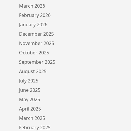
March 2026
February 2026
January 2026
December 2025
November 2025
October 2025
September 2025
August 2025
July 2025
June 2025
May 2025
April 2025
March 2025
February 2025