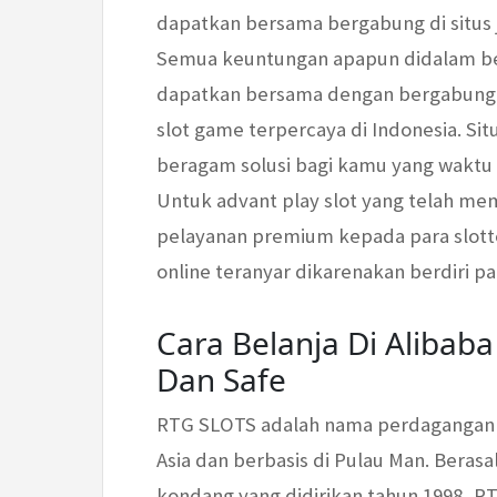
dapatkan bersama bergabung di situs ju
Semua keuntungan apapun didalam ber
dapatkan bersama dengan bergabung 
slot game terpercaya di Indonesia. Si
beragam solusi bagi kamu yang waktu i
Untuk advant play slot yang telah me
pelayanan premium kepada para slotter
online teranyar dikarenakan berdiri pa
Cara Belanja Di Alibab
Dan Safe
RTG SLOTS adalah nama perdagangan 
Asia dan berbasis di Pulau Man. Beras
kondang yang didirikan tahun 1998, R