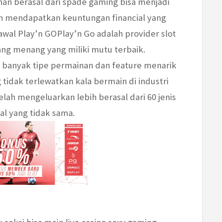
an berasal dari spade gaming bisa menjadi
gin mendapatkan keuntungan financial yang
awal Play’n GOPlay’n Go adalah provider slot
g menang yang miliki mutu terbaik.
banyak tipe permainan dan feature menarik
idak terlewatkan kala bermain di industri
 telah mengeluarkan lebih berasal dari 60 jenis
al yang tidak sama.