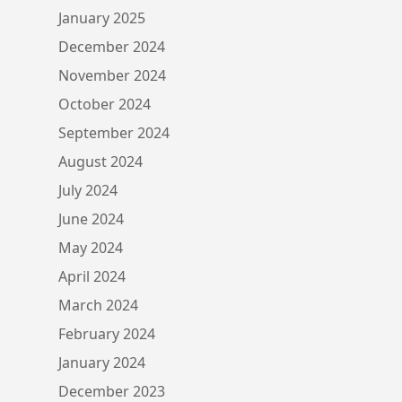
January 2025
December 2024
November 2024
October 2024
September 2024
August 2024
July 2024
June 2024
May 2024
April 2024
March 2024
February 2024
January 2024
December 2023