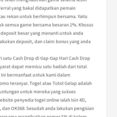
referral yang bakal didapatkan pemain
tau rekan untuk berhimpun bersama. Yaitu
ntuk semua game bersama besaran 1%. Khusus
deposit besar yang menanti untuk anda
lakukan deposit, dan claim bonus yang anda
satu Cash Drop di tiap-tiap Hari Cash Drop
yarat dapat memicu satu hadiah dari total
. Ini bermanfaat untuk kami dalam
mo teranyar. Togel atau Totol Gelap adalah
untungan untuk mereka yang sukses
site penyedia togel online ialah Isin 4D,
an OK368. Sesudah anda lakukan pengisian
t bersama mengikutkan nomer SN di kolom