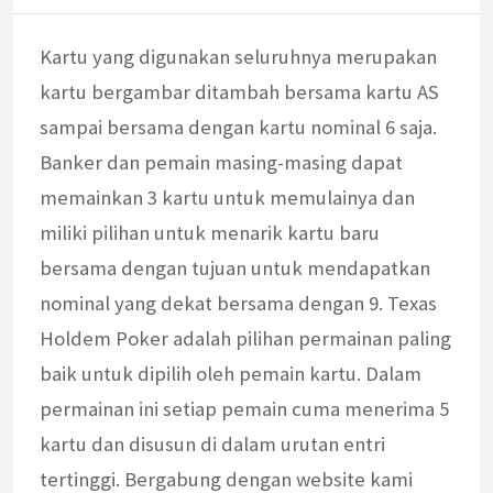
Kartu yang digunakan seluruhnya merupakan
kartu bergambar ditambah bersama kartu AS
sampai bersama dengan kartu nominal 6 saja.
Banker dan pemain masing-masing dapat
memainkan 3 kartu untuk memulainya dan
miliki pilihan untuk menarik kartu baru
bersama dengan tujuan untuk mendapatkan
nominal yang dekat bersama dengan 9. Texas
Holdem Poker adalah pilihan permainan paling
baik untuk dipilih oleh pemain kartu. Dalam
permainan ini setiap pemain cuma menerima 5
kartu dan disusun di dalam urutan entri
tertinggi. Bergabung dengan website kami