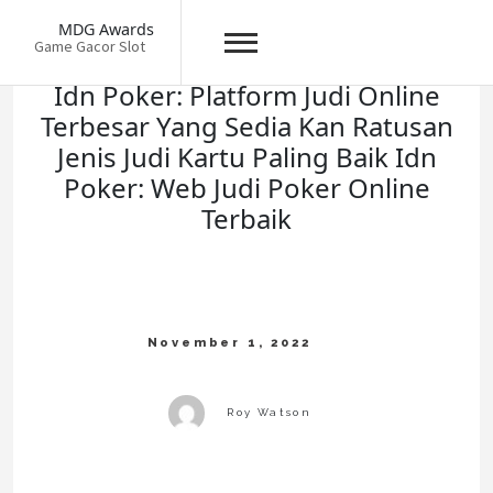
Skip
MDG Awards
to
Game Gacor Slot
content
Idn Poker: Platform Judi Online
Terbesar Yang Sedia Kan Ratusan
Jenis Judi Kartu Paling Baik Idn
Poker: Web Judi Poker Online
Terbaik