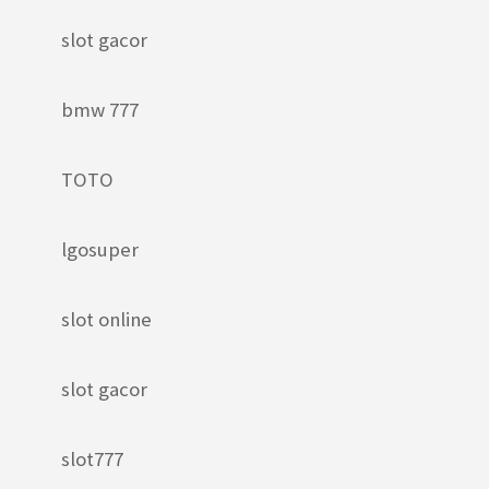
slot gacor
bmw 777
TOTO
lgosuper
slot online
slot gacor
slot777