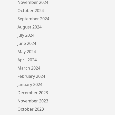
November 2024
October 2024
September 2024
August 2024
July 2024
June 2024
May 2024
April 2024
March 2024
February 2024
January 2024
December 2023
November 2023
October 2023