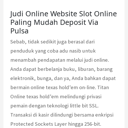
Judi Online Website Slot Online
Paling Mudah Deposit Via
Pulsa
Sebab, tidak sedikit juga berasal dari
penduduk yang coba adu nasib untuk
menambah pendapatan melalui judi online.
Anda dapat berbelanja buku, liburan, barang
elektronik, bunga, dan ya, Anda bahkan dapat
bermain online texas hold’em on-line. Titan
Online texas hold’em melindungi privasi
pemain dengan teknologi little bit SSL.
Transaksi di kasir dilindungi bersama enkripsi
Protected Sockets Layer hingga 256-bit.