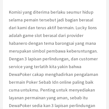
Komisi yang diterima berlaku seumur hidup
selama pemain tersebut jadi bagian berasal
dari kami dan terus aktif bermain. Lucky lions
adalah game slot berasal dari provider
habanero dengan tema barongsai yang mana
merupakan simbol pembawa keberuntungan.
Dengan 3 lapisan perlindungan, dan customer
service yang terlatih kita yakin bahwa
DewaPoker cakap menghadirkan pengalaman
bermain Poker Sebab Idn online paling baik
cuma untukmu. Penting untuk menyediakan
layanan permainan yang aman, sebab itu
DewaPoker sedia kan 3 lapisan perlindungan