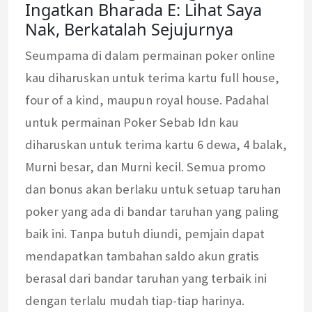
Ingatkan Bharada E: Lihat Saya
Nak, Berkatalah Sejujurnya
Seumpama di dalam permainan poker online
kau diharuskan untuk terima kartu full house,
four of a kind, maupun royal house. Padahal
untuk permainan Poker Sebab Idn kau
diharuskan untuk terima kartu 6 dewa, 4 balak,
Murni besar, dan Murni kecil. Semua promo
dan bonus akan berlaku untuk setuap taruhan
poker yang ada di bandar taruhan yang paling
baik ini. Tanpa butuh diundi, pemjain dapat
mendapatkan tambahan saldo akun gratis
berasal dari bandar taruhan yang terbaik ini
dengan terlalu mudah tiap-tiap harinya.