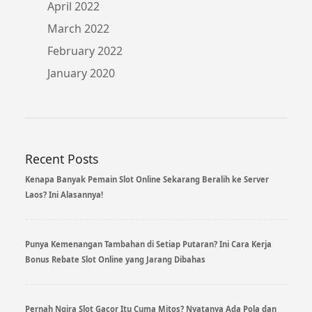
April 2022
March 2022
February 2022
January 2020
Recent Posts
Kenapa Banyak Pemain Slot Online Sekarang Beralih ke Server
Laos? Ini Alasannya!
Punya Kemenangan Tambahan di Setiap Putaran? Ini Cara Kerja
Bonus Rebate Slot Online yang Jarang Dibahas
Pernah Ngira Slot Gacor Itu Cuma Mitos? Nyatanya Ada Pola dan