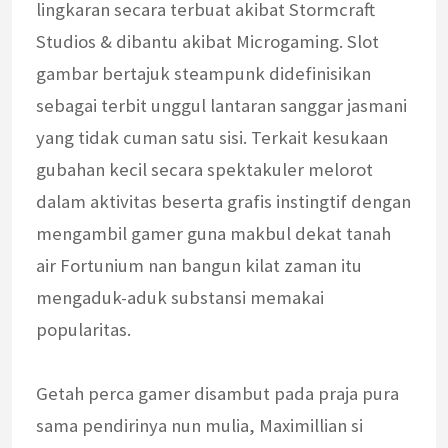
lingkaran secara terbuat akibat Stormcraft
Studios & dibantu akibat Microgaming. Slot
gambar bertajuk steampunk didefinisikan
sebagai terbit unggul lantaran sanggar jasmani
yang tidak cuman satu sisi. Terkait kesukaan
gubahan kecil secara spektakuler melorot
dalam aktivitas beserta grafis instingtif dengan
mengambil gamer guna makbul dekat tanah
air Fortunium nan bangun kilat zaman itu
mengaduk-aduk substansi memakai
popularitas.
Getah perca gamer disambut pada praja pura
sama pendirinya nun mulia, Maximillian si