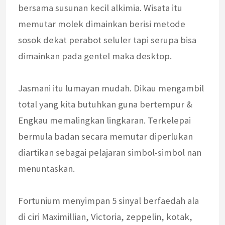
bersama susunan kecil alkimia. Wisata itu
memutar molek dimainkan berisi metode
sosok dekat perabot seluler tapi serupa bisa
dimainkan pada gentel maka desktop.
Jasmani itu lumayan mudah. Dikau mengambil
total yang kita butuhkan guna bertempur &
Engkau memalingkan lingkaran. Terkelepai
bermula badan secara memutar diperlukan
diartikan sebagai pelajaran simbol-simbol nan
menuntaskan.
Fortunium menyimpan 5 sinyal berfaedah ala
di ciri Maximillian, Victoria, zeppelin, kotak,