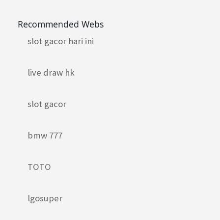
Recommended Webs
slot gacor hari ini
live draw hk
slot gacor
bmw 777
TOTO
lgosuper