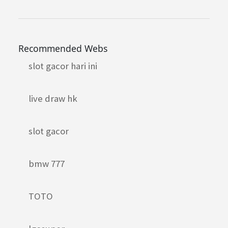
Recommended Webs
slot gacor hari ini
live draw hk
slot gacor
bmw 777
TOTO