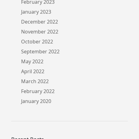
February 2023
January 2023
December 2022
November 2022
October 2022
September 2022
May 2022
April 2022
March 2022
February 2022
January 2020