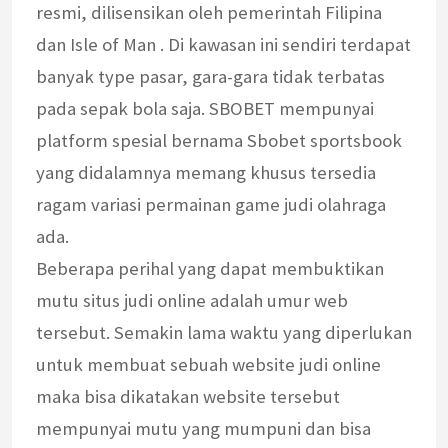
resmi, dilisensikan oleh pemerintah Filipina
dan Isle of Man . Di kawasan ini sendiri terdapat
banyak type pasar, gara-gara tidak terbatas
pada sepak bola saja. SBOBET mempunyai
platform spesial bernama Sbobet sportsbook
yang didalamnya memang khusus tersedia
ragam variasi permainan game judi olahraga
ada.
Beberapa perihal yang dapat membuktikan
mutu situs judi online adalah umur web
tersebut. Semakin lama waktu yang diperlukan
untuk membuat sebuah website judi online
maka bisa dikatakan website tersebut
mempunyai mutu yang mumpuni dan bisa