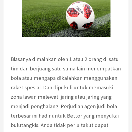
Biasanya dimainkan oleh 1 atau 2 orang di satu
tim dan berjuang satu sama lain menempatkan
bola atau mengapa dikalahkan menggunakan
raket spesial. Dan dipukuli untuk memasuki
zona lawan melewati jaring atau jaring yang
menjadi penghalang. Perjudian agen judi bola
terbesar ini hadir untuk Bettor yang menyukai
bulutangkis. Anda tidak perlu takut dapat