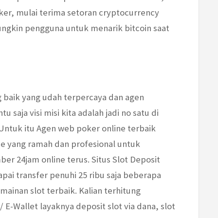
ker, mulai terima setoran cryptocurrency
ungkin pengguna untuk menarik bitcoin saat
g baik yang udah terpercaya dan agen
u saja visi misi kita adalah jadi no satu di
ntuk itu Agen web poker online terbaik
e yang ramah dan profesional untuk
 24jam online terus. Situs Slot Deposit
pai transfer penuhi 25 ribu saja beberapa
ainan slot terbaik. Kalian terhitung
 E-Wallet layaknya deposit slot via dana, slot