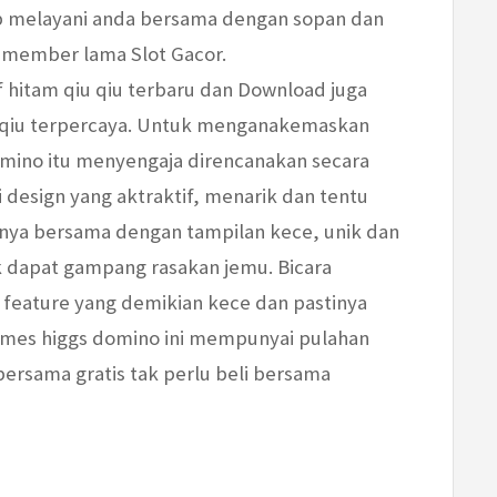
ap melayani anda bersama dengan sopan dan
member lama Slot Gacor.
if hitam qiu qiu terbaru dan Download juga
qiu qiu terpercaya. Untuk menganakemaskan
mino itu menyengaja direncanakan secara
esign yang aktraktif, menarik dan tentu
nya bersama dengan tampilan kece, unik dan
k dapat gampang rasakan jemu. Bicara
 feature yang demikian kece dan pastinya
games higgs domino ini mempunyai pulahan
bersama gratis tak perlu beli bersama