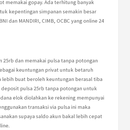
 slot memakai gopay. Ada terhitung banyak
tuk kepentingan simpanan semakin besar
, BNI dan MANDIRI, CIMB, OCBC yang online 24
n 25rb dan memakai pulsa tanpa potongan
 sebagai keuntungan privat untuk betaruh
lebih buat beroleh keuntungan berasal tiba
e deposit pulsa 25rb tanpa potongan untuk
 dana elok diolahkan ke rekening mempunyai
 menggunakan transaksi via pulsa ini maka
sanakan supaya saldo akun bakal lebih cepat
line.