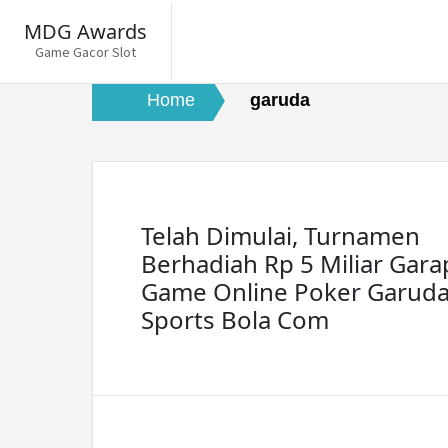
Skip
MDG Awards
to
Game Gacor Slot
content
Home
garuda
Telah Dimulai, Turnamen
Berhadiah Rp 5 Miliar Gar
Game Online Poker Garuda
Sports Bola Com