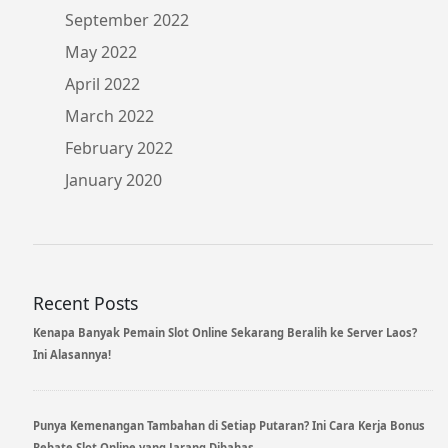
September 2022
May 2022
April 2022
March 2022
February 2022
January 2020
Recent Posts
Kenapa Banyak Pemain Slot Online Sekarang Beralih ke Server Laos?
Ini Alasannya!
Punya Kemenangan Tambahan di Setiap Putaran? Ini Cara Kerja Bonus
Rebate Slot Online yang Jarang Dibahas