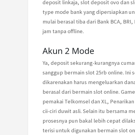
deposit linkaja, slot deposit ovo dan
type mode bank yang dipersiapkan un
mulai berasal tiba dari Bank BCA, BRI
jam tanpa offline.
Akun 2 Mode
Ya, deposit sekurang-kurangnya cuma
sanggup bermain slot 25rb online. Ini
dikarenakan harus mengeluarkan dana 
berasal dari bermain slot online. Gam
pemakai Telkomsel dan XL, Penarikan
cii-ciri duwit asli. Selain itu bersama
prosesnya pun bakal lebih cepat dilak
terisi untuk digunakan bermain slot on