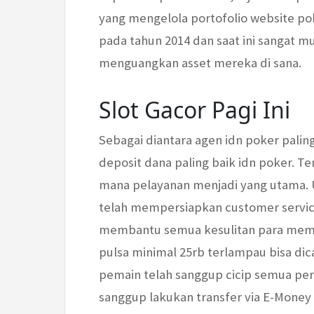
yang mengelola portofolio website po
pada tahun 2014 dan saat ini sangat m
menguangkan asset mereka di sana.
Slot Gacor Pagi Ini
Sebagai diantara agen idn poker palin
deposit dana paling baik idn poker. Tent
mana pelayanan menjadi yang utama. U
telah mempersiapkan customer servic
membantu semua kesulitan para member
pulsa minimal 25rb terlampau bisa dica
pemain telah sanggup cicip semua perm
sanggup lakukan transfer via E-Money /