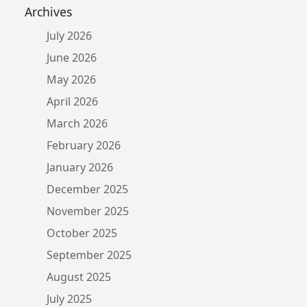
Archives
July 2026
June 2026
May 2026
April 2026
March 2026
February 2026
January 2026
December 2025
November 2025
October 2025
September 2025
August 2025
July 2025