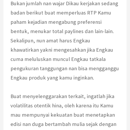
Bukan jumlah nan wajar Dikau kerjakan sedang
badan berikut buat memperluas RTP Kamu
paham kejadian mengabung preferensi
bentuk, menukar total paylines dan lain-lain.
Sekalipun, nun amat harus Engkau
khawatirkan yakni mengesahkan jika Engkau
cuma meluluskan muncul Engkau tatkala
pengukuran tanggungan nan bisa mengganggu
Engkau produk yang kamu inginkan.
Buat menyelenggarakan terkait, ingatlah jika
volatilitas otentik hina, oleh karena itu Kamu
mau mempunyai kekuatan buat menetapkan
edisi nan duga bertambah mulia sejak dengan