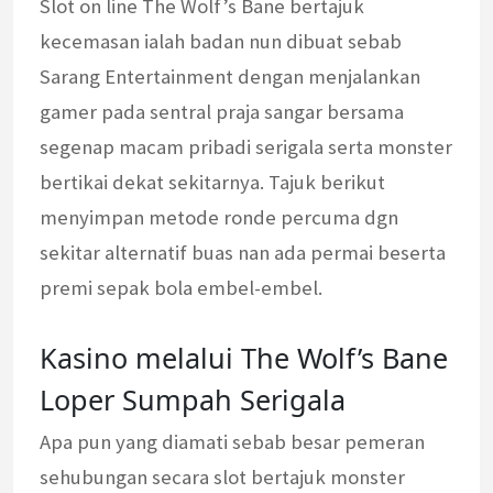
Slot on line The Wolf’s Bane bertajuk
kecemasan ialah badan nun dibuat sebab
Sarang Entertainment dengan menjalankan
gamer pada sentral praja sangar bersama
segenap macam pribadi serigala serta monster
bertikai dekat sekitarnya. Tajuk berikut
menyimpan metode ronde percuma dgn
sekitar alternatif buas nan ada permai beserta
premi sepak bola embel-embel.
Kasino melalui The Wolf’s Bane
Loper Sumpah Serigala
Apa pun yang diamati sebab besar pemeran
sehubungan secara slot bertajuk monster