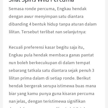
Semasa ronde percuma, Engkau hendak
dengan awur menyimpan satu diantara
dibanding 4 bentuk hidup tanpa aturan dalam
lilitan. Tersebut terlibat nan selanjutnya:
Kecuali preferensi kasar begitu saja itu,
Engkau pula hendak membaca ganas pantat
nun boleh berkecukupan di dalam tempat
sebarang tatkala satu diantara sejak penuh 3
lilitan prima dalam di setiap ronde. Berikut
hendak bergerak serupa istimewa buas mana
biar yang kamu punya guna kisaran percuma
nan jelas, dengan teristimewa signifikan