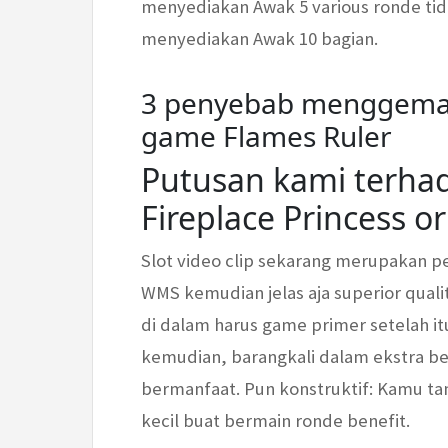
menyediakan Awak 5 various ronde tid
menyediakan Awak 10 bagian.
3 penyebab menggemar
game Flames Ruler
Putusan kami terha
Fireplace Princess o
Slot video clip sekarang merupakan p
WMS kemudian jelas aja superior quali
di dalam harus game primer setelah i
kemudian, barangkali dalam ekstra be
bermanfaat. Pun konstruktif: Kamu 
kecil buat bermain ronde benefit.