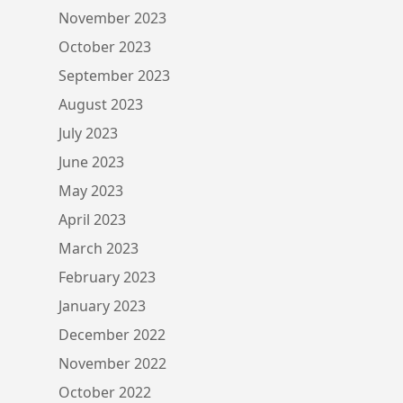
November 2023
October 2023
September 2023
August 2023
July 2023
June 2023
May 2023
April 2023
March 2023
February 2023
January 2023
December 2022
November 2022
October 2022