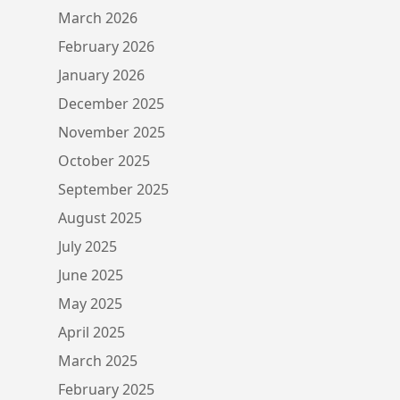
March 2026
February 2026
January 2026
December 2025
November 2025
October 2025
September 2025
August 2025
July 2025
June 2025
May 2025
April 2025
March 2025
February 2025