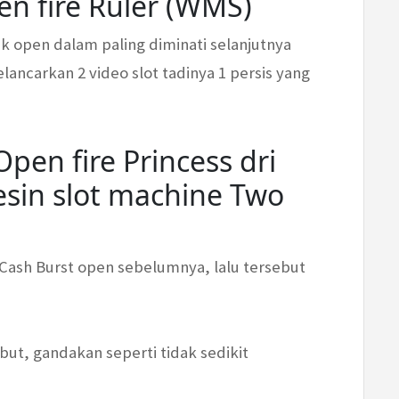
en fire Ruler (WMS)
ak open dalam paling diminati selanjutnya
ancarkan 2 video slot tadinya 1 persis yang
pen fire Princess dri
in slot machine Two
d
Cash Burst open sebelumnya, lalu tersebut
ut, gandakan seperti tidak sedikit