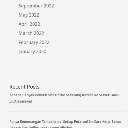
September 2022
May 2022
April 2022
March 2022
February 2022
January 2020
Recent Posts
Kenapa Banyak Pemain Slot Online Sekarang Beralih ke Server Laos?
Ini Alasannya!
Punya Kemenangan Tambahan di Setiap Putaran? Ini Cara Kerja Bonus
Rebate Slot Online yang Jarang Dibahas