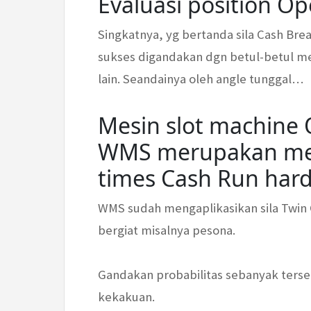
Evaluasi position Op
Singkatnya, yg bertanda sila Cash Bre
sukses digandakan dgn betul-betul mel
lain. Seandainya oleh angle tunggal…
Mesin slot machine O
WMS merupakan mes
times Cash Run har
WMS sudah mengaplikasikan sila Twin 
bergiat misalnya pesona.
Gandakan probabilitas sebanyak terseb
kekakuan.