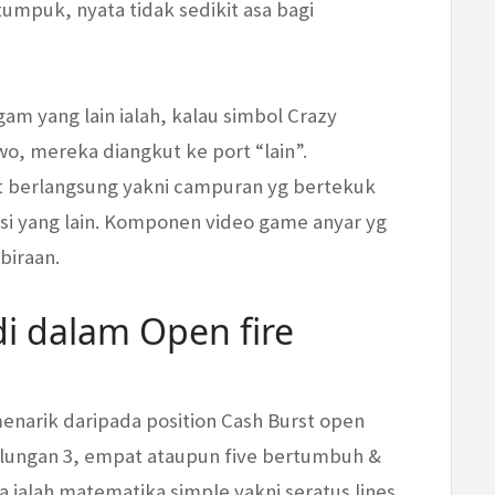
tumpuk, nyata tidak sedikit asa bagi
am yang lain ialah, kalau simbol Crazy
two, mereka diangkut ke port “lain”.
 berlangsung yakni campuran yg bertekuk
sisi yang lain. Komponen video game anyar yg
biraan.
di dalam Open fire
menarik daripada position Cash Burst open
ulungan 3, empat ataupun five bertumbuh &
 ialah matematika simple yakni seratus lines