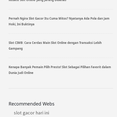
Pernah Ngira Slot Gacor Itu Cuma Mitos? Nyatanya Ada Pola dan Jam
Hoki, Ini Buktinya
Slot CIMB: Cara Cerdas Main Slot Online dengan Transaksi Lebih
Gampang
Kenapa Banyak Pemain Pilih Presto! Slot Sebagai Pilihan Favorit dalam
Dunia Judi Online
Recommended Webs
slot gacor hari ini