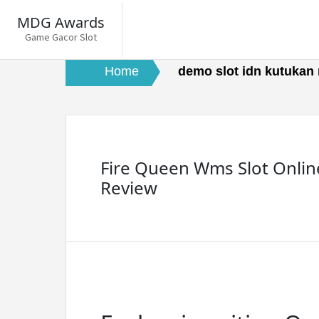
Skip
MDG Awards
to
Game Gacor Slot
content
Home
demo slot idn kutukan
Fire Queen Wms Slot Onlin
Review