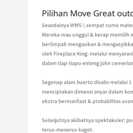
Pilihan Move Great out
Seandainya WMS \ sempat cuma mater
Mereka mau unggul & kerap memilih m
berlimpah mengasikan & mengasyikka
oleh Fireplace King: melalui menyara
dalam tiap-tiapo enteng john cemerla
Segenap alam huerto disalin melalui 1 p
menciptakan dimensi anyar dalam kom
ekstra bermanfaat & probabilitas uvan
Selanjutnya akibatnya spektakuler: p
terus-menerus kaget.