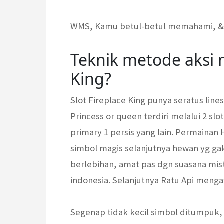
WMS, Kamu betul-betul memahami, & k
Teknik metode aksi 
King?
Slot Fireplace King punya seratus line
Princess or queen terdiri melalui 2 slo
primary 1 persis yang lain. Permainan 
simbol magis selanjutnya hewan yg ga
berlebihan, amat pas dgn suasana mist
indonesia. Selanjutnya Ratu Api menga
Segenap tidak kecil simbol ditumpuk