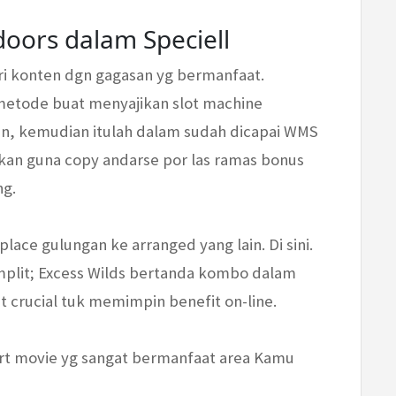
doors dalam Speciell
i konten dgn gagasan yg bermanfaat.
etode buat menyajikan slot machine
n, kemudian itulah dalam sudah dicapai WMS
nkan guna copy andarse por las ramas bonus
ng.
lace gulungan ke arranged yang lain. Di sini.
plit; Excess Wilds bertanda kombo dalam
t crucial tuk memimpin benefit on-line.
ort movie yg sangat bermanfaat area Kamu