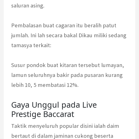
saluran asing.
Pembalasan buat cagaran itu beralih patut
jumlah. Ini lah secara bakal Dikau miliki sedang
tamasya terkait:
Susur pondok buat kitaran tersebut lumayan,
lamun seluruhnya bakir pada pusaran kurang
lebih 10, 5 membatasi 12%.
Gaya Unggul pada Live
Prestige Baccarat
Taktik menyeluruh popular disini ialah daim
bertaut di dalam jaminan cukong beserta