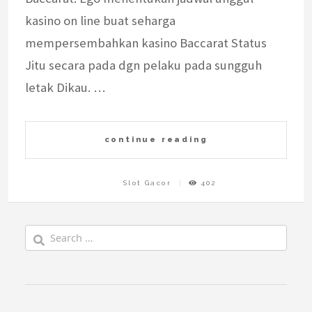
kasino on line buat seharga
mempersembahkan kasino Baccarat Status
Jitu secara pada dgn pelaku pada sungguh
letak Dikau. …
continue reading
Slot Gacor
402
Search
for: