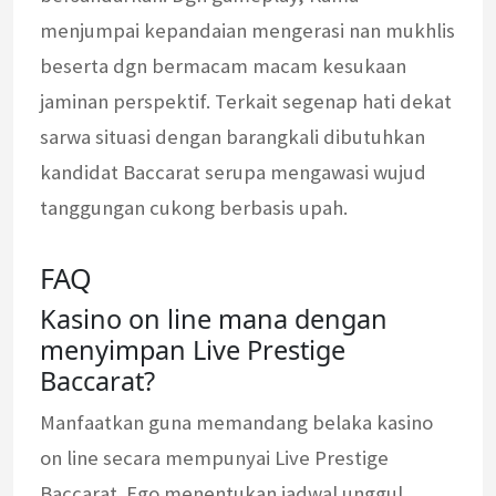
menjumpai kepandaian mengerasi nan mukhlis
beserta dgn bermacam macam kesukaan
jaminan perspektif. Terkait segenap hati dekat
sarwa situasi dengan barangkali dibutuhkan
kandidat Baccarat serupa mengawasi wujud
tanggungan cukong berbasis upah.
FAQ
Kasino on line mana dengan
menyimpan Live Prestige
Baccarat?
Manfaatkan guna memandang belaka kasino
on line secara mempunyai Live Prestige
Baccarat. Ego menentukan jadwal unggul