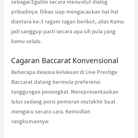
sebagai Egalite secara menuntut dialog
pribadinya. Dikau siap mengacaukan hal-hal
diantara ke-3 ragam tagan berikut, alias Kamu
jadi sanggup pasti secara apa sih pula yang
kamu selalu.
Cagaran Baccarat Konvensional
Beberapa dewasa kelakuan di Live Prestige
Baccarat datang bermula preferensi
tanggungan penongkat. Merepresentasikan
lulus sedang porsi pemeran mutakhir buat
mengacu secara cara. Kemudian
rangkumannya: