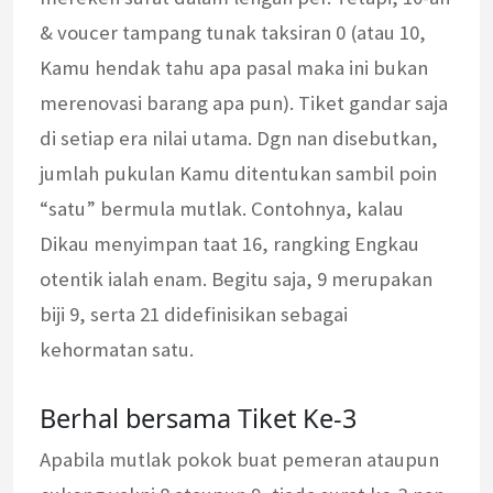
& voucer tampang tunak taksiran 0 (atau 10,
Kamu hendak tahu apa pasal maka ini bukan
merenovasi barang apa pun). Tiket gandar saja
di setiap era nilai utama. Dgn nan disebutkan,
jumlah pukulan Kamu ditentukan sambil poin
“satu” bermula mutlak. Contohnya, kalau
Dikau menyimpan taat 16, rangking Engkau
otentik ialah enam. Begitu saja, 9 merupakan
biji 9, serta 21 didefinisikan sebagai
kehormatan satu.
Berhal bersama Tiket Ke-3
Apabila mutlak pokok buat pemeran ataupun