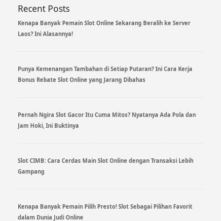
Recent Posts
Kenapa Banyak Pemain Slot Online Sekarang Beralih ke Server
Laos? Ini Alasannya!
Punya Kemenangan Tambahan di Setiap Putaran? Ini Cara Kerja
Bonus Rebate Slot Online yang Jarang Dibahas
Pernah Ngira Slot Gacor Itu Cuma Mitos? Nyatanya Ada Pola dan
Jam Hoki, Ini Buktinya
Slot CIMB: Cara Cerdas Main Slot Online dengan Transaksi Lebih
Gampang
Kenapa Banyak Pemain Pilih Presto! Slot Sebagai Pilihan Favorit
dalam Dunia Judi Online