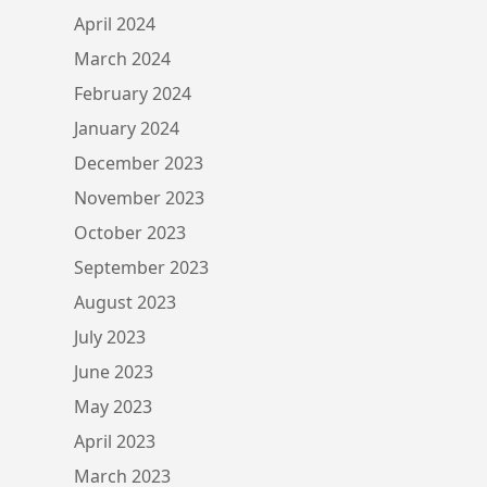
April 2024
March 2024
February 2024
January 2024
December 2023
November 2023
October 2023
September 2023
August 2023
July 2023
June 2023
May 2023
April 2023
March 2023