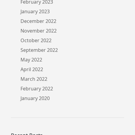
February 2023
January 2023
December 2022
November 2022
October 2022
September 2022
May 2022
April 2022
March 2022
February 2022
January 2020