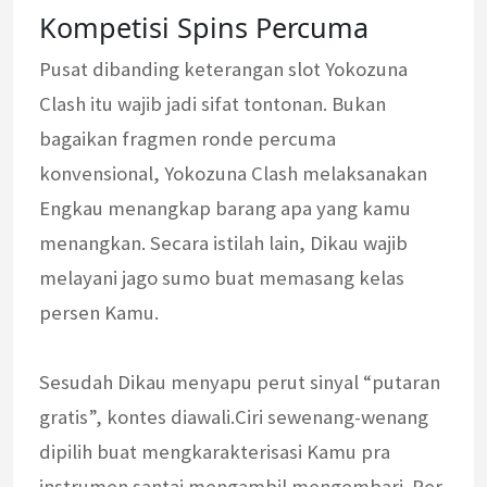
Kompetisi Spins Percuma
Pusat dibanding keterangan slot Yokozuna
Clash itu wajib jadi sifat tontonan. Bukan
bagaikan fragmen ronde percuma
konvensional, Yokozuna Clash melaksanakan
Engkau menangkap barang apa yang kamu
menangkan. Secara istilah lain, Dikau wajib
melayani jago sumo buat memasang kelas
persen Kamu.
Sesudah Dikau menyapu perut sinyal “putaran
gratis”, kontes diawali.Ciri sewenang-wenang
dipilih buat mengkarakterisasi Kamu pra
instrumen santai mengambil mengembari. Per