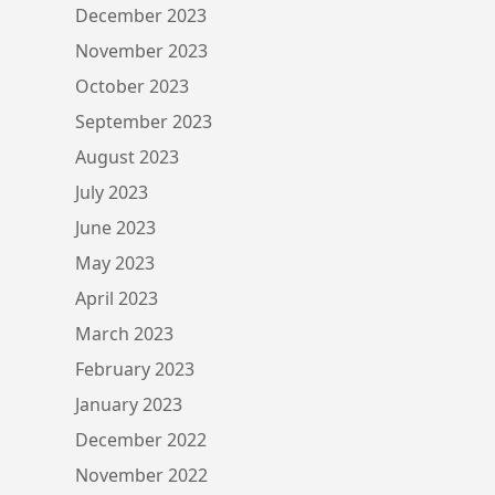
December 2023
November 2023
October 2023
September 2023
August 2023
July 2023
June 2023
May 2023
April 2023
March 2023
February 2023
January 2023
December 2022
November 2022