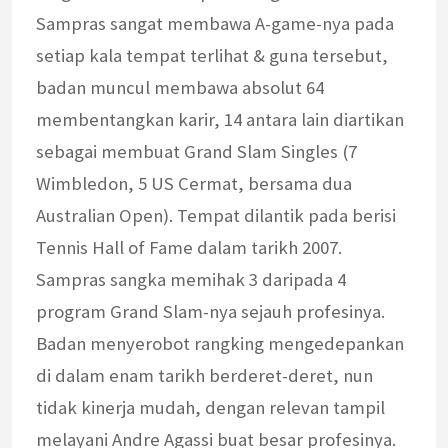
Sampras sangat membawa A-game-nya pada
setiap kala tempat terlihat & guna tersebut,
badan muncul membawa absolut 64
membentangkan karir, 14 antara lain diartikan
sebagai membuat Grand Slam Singles (7
Wimbledon, 5 US Cermat, bersama dua
Australian Open). Tempat dilantik pada berisi
Tennis Hall of Fame dalam tarikh 2007.
Sampras sangka memihak 3 daripada 4
program Grand Slam-nya sejauh profesinya.
Badan menyerobot rangking mengedepankan
di dalam enam tarikh berderet-deret, nun
tidak kinerja mudah, dengan relevan tampil
melayani Andre Agassi buat besar profesinya.