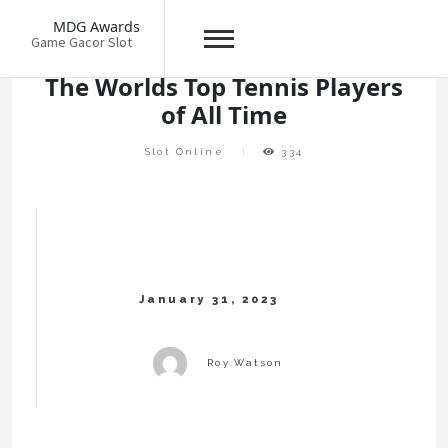
Skip
MDG Awards
to
Game Gacor Slot
content
The Worlds Top Tennis Players
of All Time
Slot Online
334