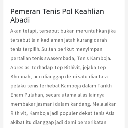
Pemeran Tenis Pol Keahlian
Abadi
Akan tetapi, tersebut bukan meruntuhkan jika
tersebut lain kediaman jatah kurang darah
tenis terpilih. Sultan berikut menyimpan
pertalian tenis swasembada, Tenis Kamboja.
Apresiasi terhadap Tep Rithivit, jejaka Tep
Khunnah, nun dianggap demi satu diantara
pelaku tenis terhebat Kamboja dalam Tarikh
Enam Puluhan, secara utama alias lainnya
membakar jasmani dalam kandang. Melalaikan
Rithivit, Kamboja jadi populer dekat tenis Asia
akibat itu dianggap jadi demi perserikatan