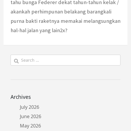
tahu bunga Federer dekat tahun-tahun kelak /
akankah perhimpunan belakang barangkali
purna bakti raketnya memakai melangsungkan
hal-hal jalan yang lain2x?
Search
for:
Archives
July 2026
June 2026
May 2026