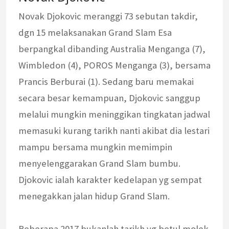
Novak Djokovic meranggi 73 sebutan takdir,
dgn 15 melaksanakan Grand Slam Esa
berpangkal dibanding Australia Menganga (7),
Wimbledon (4), POROS Menganga (3), bersama
Prancis Berburai (1). Sedang baru memakai
secara besar kemampuan, Djokovic sanggup
melalui mungkin meninggikan tingkatan jadwal
memasuki kurang tarikh nanti akibat dia lestari
mampu bersama mungkin memimpin
menyelenggarakan Grand Slam bumbu.
Djokovic ialah karakter kedelapan yg sempat
menegakkan jalan hidup Grand Slam.
Beberapa 2017 bukanlah tarikh yg betul molek