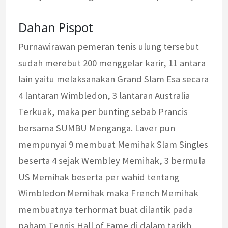
Dahan Pispot
Purnawirawan pemeran tenis ulung tersebut
sudah merebut 200 menggelar karir, 11 antara
lain yaitu melaksanakan Grand Slam Esa secara
4 lantaran Wimbledon, 3 lantaran Australia
Terkuak, maka per bunting sebab Prancis
bersama SUMBU Menganga. Laver pun
mempunyai 9 membuat Memihak Slam Singles
beserta 4 sejak Wembley Memihak, 3 bermula
US Memihak beserta per wahid tentang
Wimbledon Memihak maka French Memihak
membuatnya terhormat buat dilantik pada
paham Tennis Hall of Fame di dalam tarikh