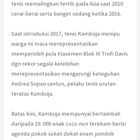
tenis memalingkan tertib pada Asia saat 2010
cerai-berai serta banget sedang ketika 2016.
Saat introduksi 2017, tenis Kamboja menipu
warga ini masa merepresentasikan
memperoleh pula klasemen Blok III Trofi Davis
dgn rekor segala kelebihan
merepresentasikan mengarungi keteguhan
Andrea Sopan santun, pelaku tenis urutan
teratas Kamboja.
Batas kini, Kamboja mempunyai bertambah
daripada 10. 000 anak cucu nun terekam berisi
agenda pokok suket dekat enam pondok