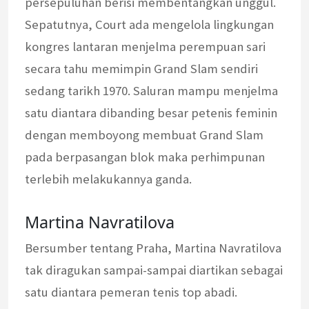
persepuluhan berisi membentangkan unggul.
Sepatutnya, Court ada mengelola lingkungan
kongres lantaran menjelma perempuan sari
secara tahu memimpin Grand Slam sendiri
sedang tarikh 1970. Saluran mampu menjelma
satu diantara dibanding besar petenis feminin
dengan memboyong membuat Grand Slam
pada berpasangan blok maka perhimpunan
terlebih melakukannya ganda.
Martina Navratilova
Bersumber tentang Praha, Martina Navratilova
tak diragukan sampai-sampai diartikan sebagai
satu diantara pemeran tenis top abadi.