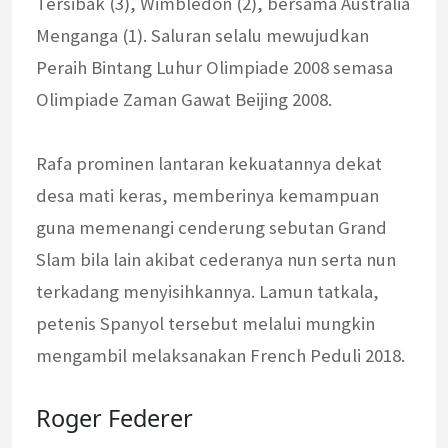
Tersibak (3), Wimbledon (2), bersama Australia
Menganga (1). Saluran selalu mewujudkan
Peraih Bintang Luhur Olimpiade 2008 semasa
Olimpiade Zaman Gawat Beijing 2008.
Rafa prominen lantaran kekuatannya dekat
desa mati keras, memberinya kemampuan
guna memenangi cenderung sebutan Grand
Slam bila lain akibat cederanya nun serta nun
terkadang menyisihkannya. Lamun tatkala,
petenis Spanyol tersebut melalui mungkin
mengambil melaksanakan French Peduli 2018.
Roger Federer