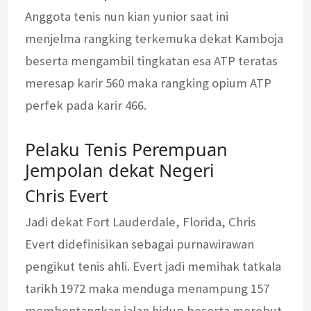
Anggota tenis nun kian yunior saat ini
menjelma rangking terkemuka dekat Kamboja
beserta mengambil tingkatan esa ATP teratas
meresap karir 560 maka rangking opium ATP
perfek pada karir 466.
Pelaku Tenis Perempuan
Jempolan dekat Negeri
Chris Evert
Jadi dekat Fort Lauderdale, Florida, Chris
Evert didefinisikan sebagai purnawirawan
pengikut tenis ahli. Evert jadi memihak tatkala
tarikh 1972 maka menduga menampung 157
membentangkan jalan hidup beserta merebut