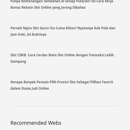
Punya Kemenangan Tambahan di Setiap Putaran? Ini Cara Kerja
Bonus Rebate Slot Online yang Jarang Dibahas
Pernah Ngira Slot Gacor Itu Cuma Mitos? Nyatanya Ada Pola dan
Jam Hoki, Ini Buktinya
Slot CIMB: Cara Cerdas Main Slot Online dengan Transaksi Lebih
Gampang
Kenapa Banyak Pemain Pilih Presto! Slot Sebagai Pilihan Favorit
dalam Dunia Judi Online
Recommended Webs