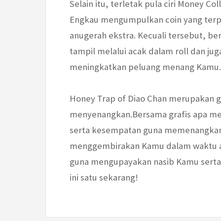
Selain itu, terletak pula ciri Money Co
Engkau mengumpulkan coin yang terp
anugerah ekstra. Kecuali tersebut, ber
tampil melalui acak dalam roll dan ju
meningkatkan peluang menang Kamu.
Honey Trap of Diao Chan merupakan ga
menyenangkan.Bersama grafis apa me
serta kesempatan guna memenangkan a
menggembirakan Kamu dalam waktu apa
guna mengupayakan nasib Kamu serta j
ini satu sekarang!