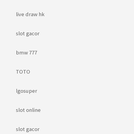
live draw hk
slot gacor
bmw 777
TOTO
lgosuper
slot online
slot gacor