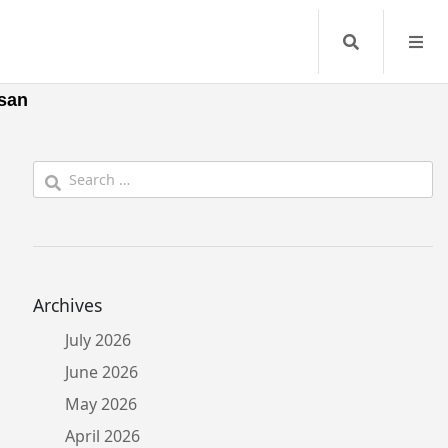
Search
asan
Search
for:
Archives
July 2026
June 2026
May 2026
April 2026