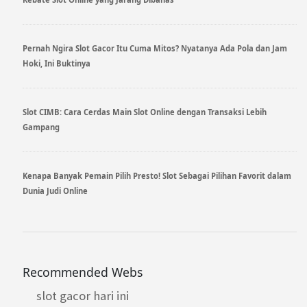
Pernah Ngira Slot Gacor Itu Cuma Mitos? Nyatanya Ada Pola dan Jam
Hoki, Ini Buktinya
Slot CIMB: Cara Cerdas Main Slot Online dengan Transaksi Lebih
Gampang
Kenapa Banyak Pemain Pilih Presto! Slot Sebagai Pilihan Favorit dalam
Dunia Judi Online
Recommended Webs
slot gacor hari ini