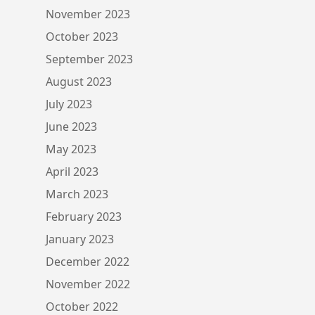
November 2023
October 2023
September 2023
August 2023
July 2023
June 2023
May 2023
April 2023
March 2023
February 2023
January 2023
December 2022
November 2022
October 2022