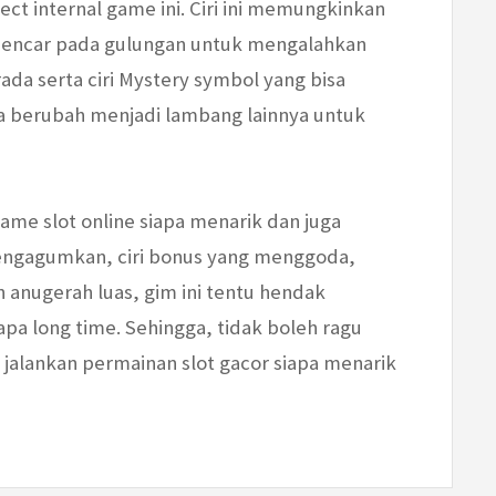
llect internal game ini. Ciri ini memungkinkan
encar pada gulungan untuk mengalahkan
ada serta ciri Mystery symbol yang bisa
ga berubah menjadi lambang lainnya untuk
me slot online siapa menarik dan juga
ngagumkan, ciri bonus yang menggoda,
nugerah luas, gim ini tentu hendak
 long time. Sehingga, tidak boleh ragu
alankan permainan slot gacor siapa menarik