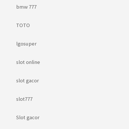
bmw 777
TOTO
lgosuper
slot online
slot gacor
slot777
Slot gacor