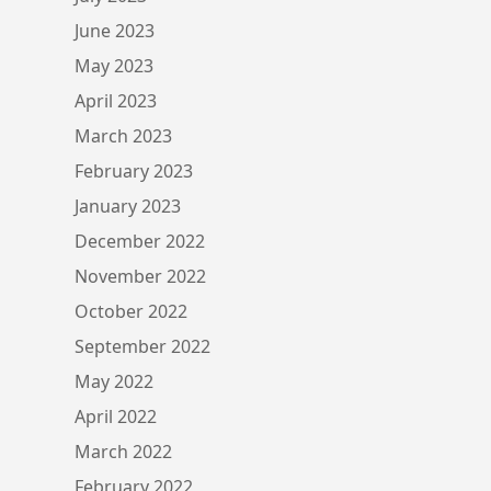
June 2023
May 2023
April 2023
March 2023
February 2023
January 2023
December 2022
November 2022
October 2022
September 2022
May 2022
April 2022
March 2022
February 2022