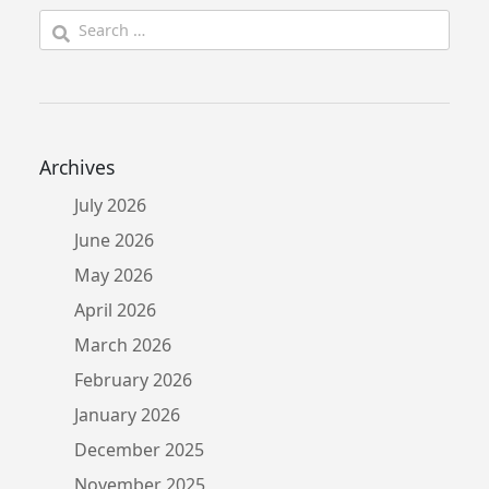
Search
for:
Archives
July 2026
June 2026
May 2026
April 2026
March 2026
February 2026
January 2026
December 2025
November 2025