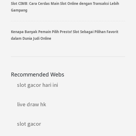
Slot CIMB: Cara Cerdas Main Slot Online dengan Transaksi Lebih
Gampang
Kenapa Banyak Pemain Pilih Presto! Slot Sebagai Pilihan Favorit
dalam Dunia Judi Online
Recommended Webs
slot gacor hari ini
live draw hk
slot gacor