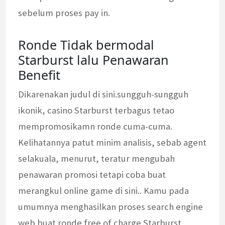
sebelum proses pay in.
Ronde Tidak bermodal
Starburst lalu Penawaran
Benefit
Dikarenakan judul di sini.sungguh-sungguh
ikonik, casino Starburst terbagus tetao
mempromosikamn ronde cuma-cuma.
Kelihatannya patut minim analisis, sebab agent
selakuala, menurut, teratur mengubah
penawaran promosi tetapi coba buat
merangkul online game di sini.. Kamu pada
umumnya menghasilkan proses search engine
web buat ronde free of charge Starburst