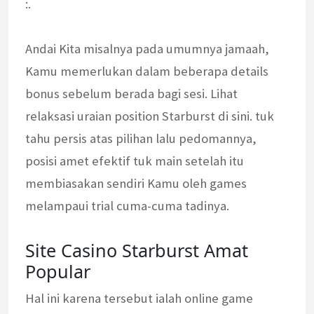
:.
Andai Kita misalnya pada umumnya jamaah,
Kamu memerlukan dalam beberapa details
bonus sebelum berada bagi sesi. Lihat
relaksasi uraian position Starburst di sini. tuk
tahu persis atas pilihan lalu pedomannya,
posisi amet efektif tuk main setelah itu
membiasakan sendiri Kamu oleh games
melampaui trial cuma-cuma tadinya.
Site Casino Starburst Amat
Popular
Hal ini karena tersebut ialah online game