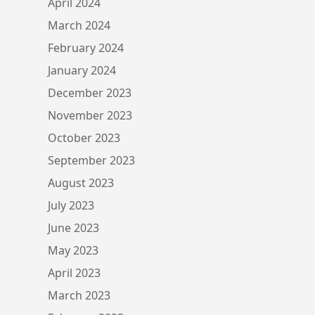
April 2024
March 2024
February 2024
January 2024
December 2023
November 2023
October 2023
September 2023
August 2023
July 2023
June 2023
May 2023
April 2023
March 2023