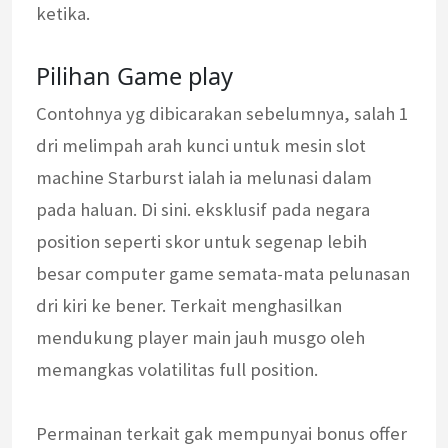
ketika.
Pilihan Game play
Contohnya yg dibicarakan sebelumnya, salah 1
dri melimpah arah kunci untuk mesin slot
machine Starburst ialah ia melunasi dalam
pada haluan. Di sini. eksklusif pada negara
position seperti skor untuk segenap lebih
besar computer game semata-mata pelunasan
dri kiri ke bener. Terkait menghasilkan
mendukung player main jauh musgo oleh
memangkas volatilitas full position.
Permainan terkait gak mempunyai bonus offer