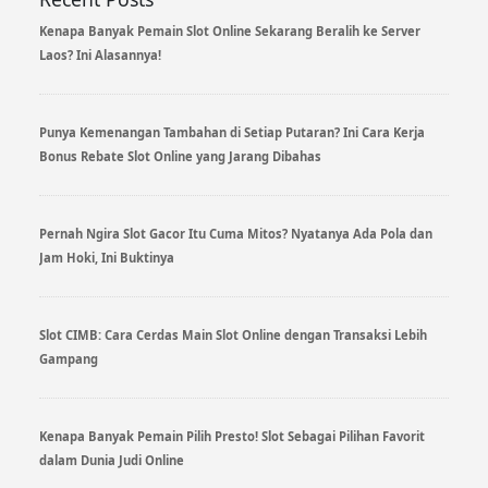
Kenapa Banyak Pemain Slot Online Sekarang Beralih ke Server
Laos? Ini Alasannya!
Punya Kemenangan Tambahan di Setiap Putaran? Ini Cara Kerja
Bonus Rebate Slot Online yang Jarang Dibahas
Pernah Ngira Slot Gacor Itu Cuma Mitos? Nyatanya Ada Pola dan
Jam Hoki, Ini Buktinya
Slot CIMB: Cara Cerdas Main Slot Online dengan Transaksi Lebih
Gampang
Kenapa Banyak Pemain Pilih Presto! Slot Sebagai Pilihan Favorit
dalam Dunia Judi Online