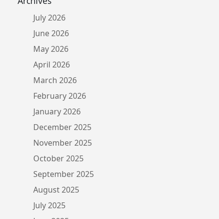
Archives
July 2026
June 2026
May 2026
April 2026
March 2026
February 2026
January 2026
December 2025
November 2025
October 2025
September 2025
August 2025
July 2025