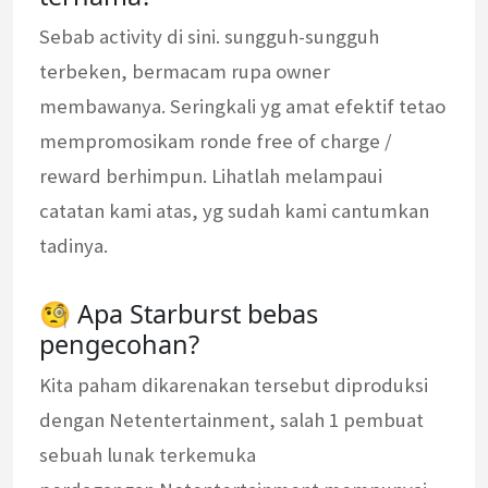
Sebab activity di sini. sungguh-sungguh
terbeken, bermacam rupa owner
membawanya. Seringkali yg amat efektif tetao
mempromosikam ronde free of charge /
reward berhimpun. Lihatlah melampaui
catatan kami atas, yg sudah kami cantumkan
tadinya.
🧐 Apa Starburst bebas
pengecohan?
Kita paham dikarenakan tersebut diproduksi
dengan Netentertainment, salah 1 pembuat
sebuah lunak terkemuka