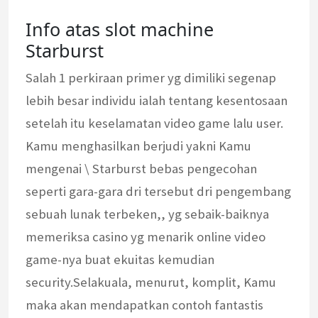
Info atas slot machine
Starburst
Salah 1 perkiraan primer yg dimiliki segenap
lebih besar individu ialah tentang kesentosaan
setelah itu keselamatan video game lalu user.
Kamu menghasilkan berjudi yakni Kamu
mengenai \ Starburst bebas pengecohan
seperti gara-gara dri tersebut dri pengembang
sebuah lunak terbeken,, yg sebaik-baiknya
memeriksa casino yg menarik online video
game-nya buat ekuitas kemudian
security.Selakuala, menurut, komplit, Kamu
maka akan mendapatkan contoh fantastis