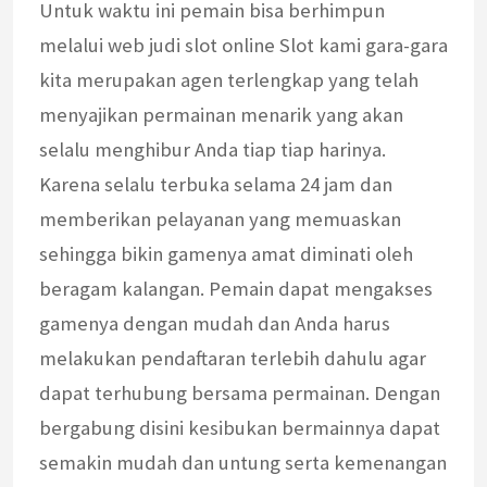
Untuk waktu ini pemain bisa berhimpun
melalui web judi slot online Slot kami gara-gara
kita merupakan agen terlengkap yang telah
menyajikan permainan menarik yang akan
selalu menghibur Anda tiap tiap harinya.
Karena selalu terbuka selama 24 jam dan
memberikan pelayanan yang memuaskan
sehingga bikin gamenya amat diminati oleh
beragam kalangan. Pemain dapat mengakses
gamenya dengan mudah dan Anda harus
melakukan pendaftaran terlebih dahulu agar
dapat terhubung bersama permainan. Dengan
bergabung disini kesibukan bermainnya dapat
semakin mudah dan untung serta kemenangan