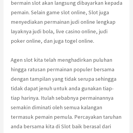
bermain slot akan langsung dibayarkan kepada
pemain. Selain game slot online, Slot juga
menyediakan permainan judi online lengkap
layaknya judi bola, live casino online, judi
poker online, dan juga togel online.
Agen slot kita telah menghadirkan puluhan
hingga ratusan permainan populer bersama
dengan tampilan yang tidak serupa sehingga
tidak dapat jenuh untuk anda gunakan tiap-
tiap harinya. Itulah sebabnya permainannya
semakin diminati oleh semua kalangan
termasuk pemain pemula. Percayakan taruhan
anda bersama kita di Slot baik berasal dari