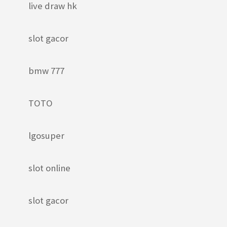
live draw hk
slot gacor
bmw 777
TOTO
lgosuper
slot online
slot gacor