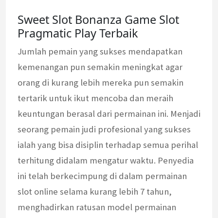
Sweet Slot Bonanza Game Slot
Pragmatic Play Terbaik
Jumlah pemain yang sukses mendapatkan
kemenangan pun semakin meningkat agar
orang di kurang lebih mereka pun semakin
tertarik untuk ikut mencoba dan meraih
keuntungan berasal dari permainan ini. Menjadi
seorang pemain judi profesional yang sukses
ialah yang bisa disiplin terhadap semua perihal
terhitung didalam mengatur waktu. Penyedia
ini telah berkecimpung di dalam permainan
slot online selama kurang lebih 7 tahun,
menghadirkan ratusan model permainan