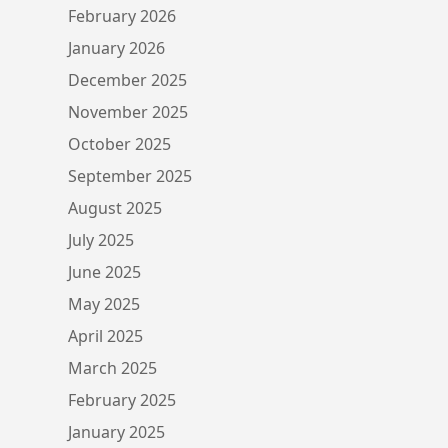
February 2026
January 2026
December 2025
November 2025
October 2025
September 2025
August 2025
July 2025
June 2025
May 2025
April 2025
March 2025
February 2025
January 2025