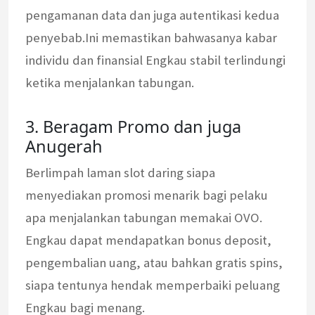
pengamanan data dan juga autentikasi kedua
penyebab.Ini memastikan bahwasanya kabar
individu dan finansial Engkau stabil terlindungi
ketika menjalankan tabungan.
3. Beragam Promo dan juga
Anugerah
Berlimpah laman slot daring siapa
menyediakan promosi menarik bagi pelaku
apa menjalankan tabungan memakai OVO.
Engkau dapat mendapatkan bonus deposit,
pengembalian uang, atau bahkan gratis spins,
siapa tentunya hendak memperbaiki peluang
Engkau bagi menang.