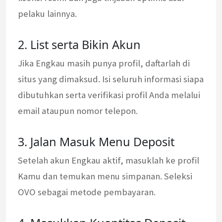
pelaku lainnya.
2. List serta Bikin Akun
Jika Engkau masih punya profil, daftarlah di
situs yang dimaksud. Isi seluruh informasi siapa
dibutuhkan serta verifikasi profil Anda melalui
email ataupun nomor telepon.
3. Jalan Masuk Menu Deposit
Setelah akun Engkau aktif, masuklah ke profil
Kamu dan temukan menu simpanan. Seleksi
OVO sebagai metode pembayaran.