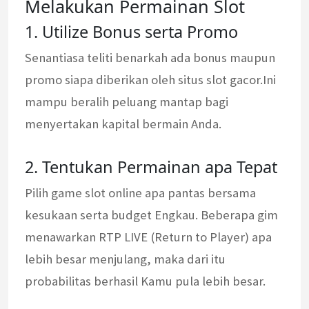
Melakukan Permainan Slot
1. Utilize Bonus serta Promo
Senantiasa teliti benarkah ada bonus maupun
promo siapa diberikan oleh situs slot gacor.Ini
mampu beralih peluang mantap bagi
menyertakan kapital bermain Anda.
2. Tentukan Permainan apa Tepat
Pilih game slot online apa pantas bersama
kesukaan serta budget Engkau. Beberapa gim
menawarkan RTP LIVE (Return to Player) apa
lebih besar menjulang, maka dari itu
probabilitas berhasil Kamu pula lebih besar.