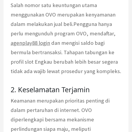
Salah nomor satu keuntungan utama
menggunakan OVO merupakan kenyamanan
dalam melakukan jual beli.Pengguna hanya
perlu mengunduh program OVO, mendaftar,
agenplay88 login
dan mengisi saldo bagi
bermula bertransaksi. Tahapan tabungan ke
profil slot Engkau berubah lebih besar segera
tidak ada wajib lewat prosedur yang kompleks.
2. Keselamatan Terjamin
Keamanan merupakan prioritas penting di
dalam pertaruhan di internet. OVO
diperlengkapi bersama mekanisme
perlindungan siapa maju, meliputi