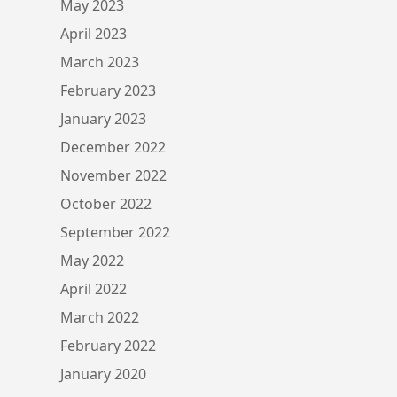
May 2023
April 2023
March 2023
February 2023
January 2023
December 2022
November 2022
October 2022
September 2022
May 2022
April 2022
March 2022
February 2022
January 2020