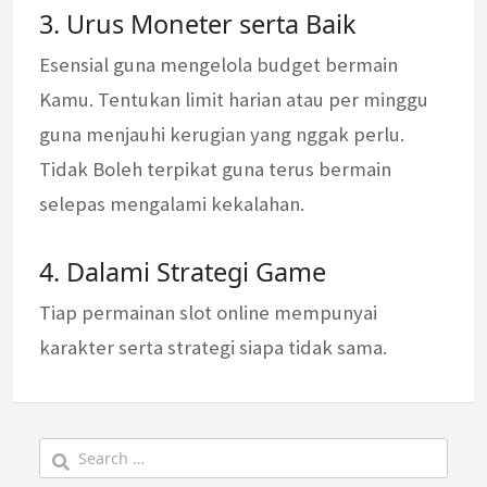
3. Urus Moneter serta Baik
Esensial guna mengelola budget bermain
Kamu. Tentukan limit harian atau per minggu
guna menjauhi kerugian yang nggak perlu.
Tidak Boleh terpikat guna terus bermain
selepas mengalami kekalahan.
4. Dalami Strategi Game
Tiap permainan slot online mempunyai
karakter serta strategi siapa tidak sama.
Search
for: