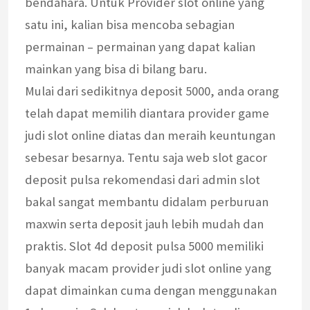
bendahara. Untuk Provider slot online yang
satu ini, kalian bisa mencoba sebagian
permainan – permainan yang dapat kalian
mainkan yang bisa di bilang baru.
Mulai dari sedikitnya deposit 5000, anda orang
telah dapat memilih diantara provider game
judi slot online diatas dan meraih keuntungan
sebesar besarnya. Tentu saja web slot gacor
deposit pulsa rekomendasi dari admin slot
bakal sangat membantu didalam perburuan
maxwin serta deposit jauh lebih mudah dan
praktis. Slot 4d deposit pulsa 5000 memiliki
banyak macam provider judi slot online yang
dapat dimainkan cuma dengan menggunakan