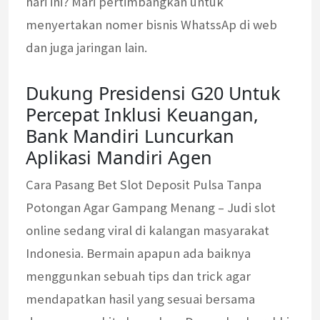
hari ini? Mari pertimbangkan untuk
menyertakan nomer bisnis WhatssAp di web
dan juga jaringan lain.
Dukung Presidensi G20 Untuk
Percepat Inklusi Keuangan,
Bank Mandiri Luncurkan
Aplikasi Mandiri Agen
Cara Pasang Bet Slot Deposit Pulsa Tanpa
Potongan Agar Gampang Menang – Judi slot
online sedang viral di kalangan masyarakat
Indonesia. Bermain apapun ada baiknya
menggunkan sebuah tips dan trick agar
mendapatkan hasil yang sesuai bersama