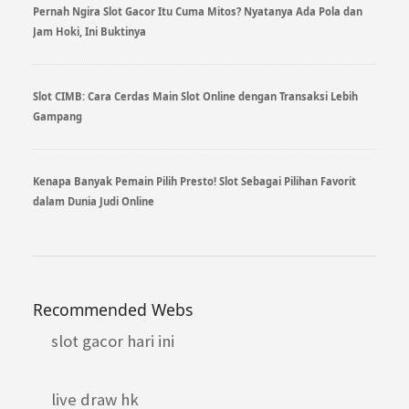
Pernah Ngira Slot Gacor Itu Cuma Mitos? Nyatanya Ada Pola dan
Jam Hoki, Ini Buktinya
Slot CIMB: Cara Cerdas Main Slot Online dengan Transaksi Lebih
Gampang
Kenapa Banyak Pemain Pilih Presto! Slot Sebagai Pilihan Favorit
dalam Dunia Judi Online
Recommended Webs
slot gacor hari ini
live draw hk