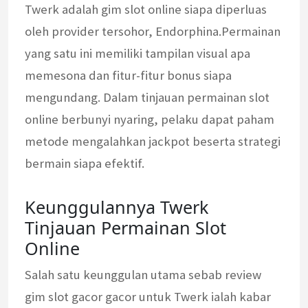
Twerk adalah gim slot online siapa diperluas
oleh provider tersohor, Endorphina.Permainan
yang satu ini memiliki tampilan visual apa
memesona dan fitur-fitur bonus siapa
mengundang. Dalam tinjauan permainan slot
online berbunyi nyaring, pelaku dapat paham
metode mengalahkan jackpot beserta strategi
bermain siapa efektif.
Keunggulannya Twerk
Tinjauan Permainan Slot
Online
Salah satu keunggulan utama sebab review
gim slot gacor gacor untuk Twerk ialah kabar