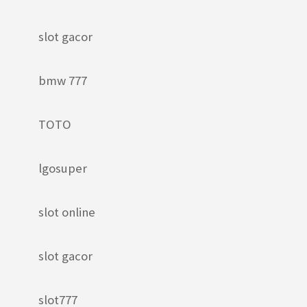
slot gacor
bmw 777
TOTO
lgosuper
slot online
slot gacor
slot777