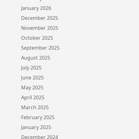
January 2026
December 2025
November 2025
October 2025
September 2025
August 2025
July 2025
June 2025
May 2025
April 2025
March 2025
February 2025
January 2025
December 2024