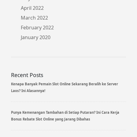
April 2022
March 2022
February 2022
January 2020
Recent Posts
Kenapa Banyak Pemain Slot Online Sekarang Beralih ke Server
Laos? Ini Alasannya!
Punya Kemenangan Tambahan di Setiap Putaran? Ini Cara Kerja
Bonus Rebate Slot Online yang Jarang Dibahas