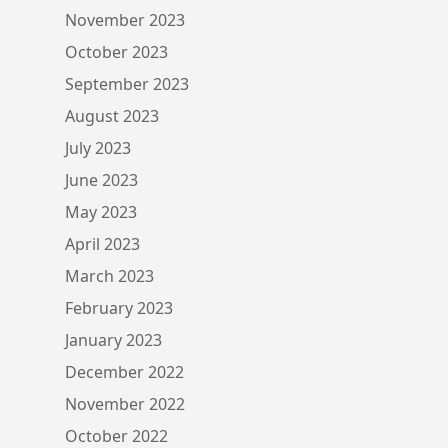
November 2023
October 2023
September 2023
August 2023
July 2023
June 2023
May 2023
April 2023
March 2023
February 2023
January 2023
December 2022
November 2022
October 2022