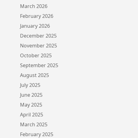
March 2026
February 2026
January 2026
December 2025
November 2025
October 2025
September 2025
August 2025
July 2025
June 2025
May 2025
April 2025
March 2025
February 2025