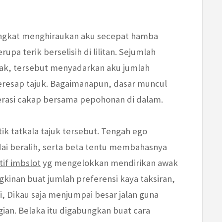
ngkat menghiraukan aku secepat hamba
rupa terik berselisih di lilitan. Sejumlah
ak, tersebut menyadarkan aku jumlah
resap tajuk. Bagaimanapun, dasar muncul
erasi cakap bersama pepohonan di dalam.
ik tatkala tajuk tersebut. Tengah ego
ai beralih, serta beta tentu membahasnya
tif imbslot
yg mengelokkan mendirikan awak
inan buat jumlah preferensi kaya taksiran,
ni, Dikau saja menjumpai besar jalan guna
ian. Belaka itu digabungkan buat cara