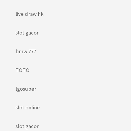
live draw hk
slot gacor
bmw 777
TOTO
lgosuper
slot online
slot gacor