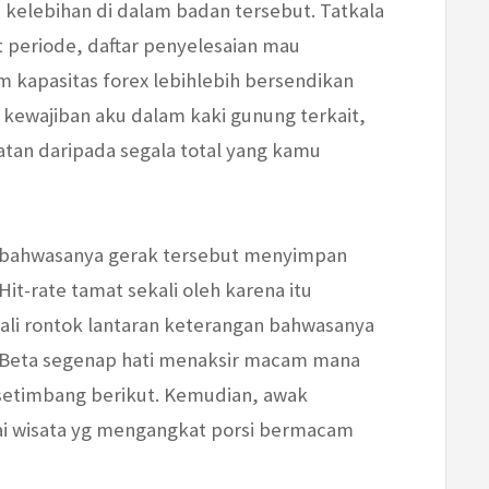
kelebihan di dalam badan tersebut. Tatkala
periode, daftar penyelesaian mau
kapasitas forex lebihlebih bersendikan
 kewajiban aku dalam kaki gunung terkait,
atan daripada segala total yang kamu
h bahwasanya gerak tersebut menyimpan
it-rate tamat sekali oleh karena itu
ali rontok lantaran keterangan bahwasanya
 Beta segenap hati menaksir macam mana
 setimbang berikut. Kemudian, awak
ai wisata yg mengangkat porsi bermacam