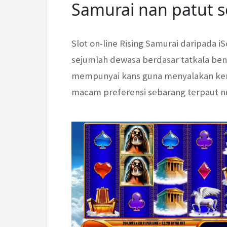
Samurai nan patut 
Slot on-line Rising Samurai daripada 
sejumlah dewasa berdasar tatkala bent
mempunyai kans guna menyalakan ke
macam preferensi sebarang terpaut n