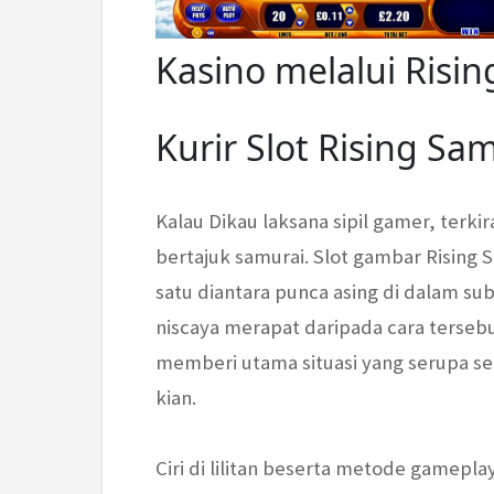
Kasino melalui Risi
Kurir Slot Rising Sa
Kalau Dikau laksana sipil gamer, terki
bertajuk samurai. Slot gambar Rising S
satu diantara punca asing di dalam sub
niscaya merapat daripada cara tersebu
memberi utama situasi yang serupa sel
kian.
Ciri di lilitan beserta metode gamepl