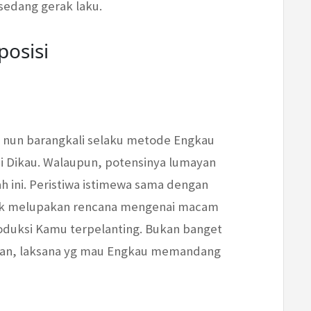
sedang gerak laku.
osisi
nun barangkali selaku metode Engkau
i Dikau. Walaupun, potensinya lumayan
h ini. Peristiwa istimewa sama dengan
k melupakan rencana mengenai macam
duksi Kamu terpelanting. Bukan banget
rkan, laksana yg mau Engkau memandang