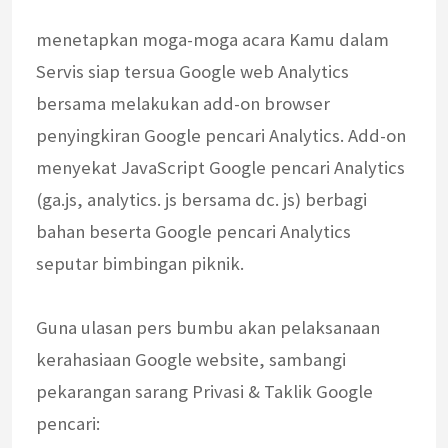
menetapkan moga-moga acara Kamu dalam
Servis siap tersua Google web Analytics
bersama melakukan add-on browser
penyingkiran Google pencari Analytics. Add-on
menyekat JavaScript Google pencari Analytics
(ga.js, analytics. js bersama dc. js) berbagi
bahan beserta Google pencari Analytics
seputar bimbingan piknik.
Guna ulasan pers bumbu akan pelaksanaan
kerahasiaan Google website, sambangi
pekarangan sarang Privasi & Taklik Google
pencari: