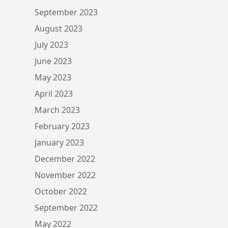
September 2023
August 2023
July 2023
June 2023
May 2023
April 2023
March 2023
February 2023
January 2023
December 2022
November 2022
October 2022
September 2022
May 2022