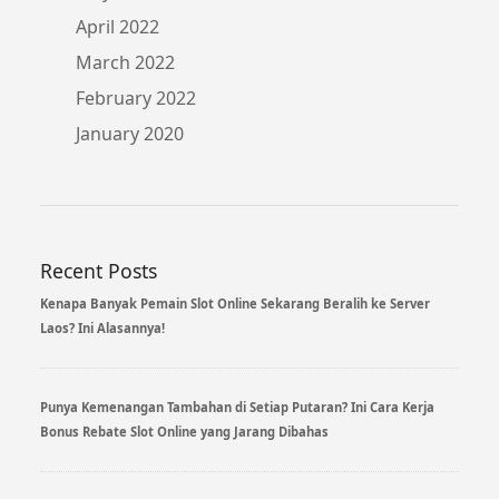
April 2022
March 2022
February 2022
January 2020
Recent Posts
Kenapa Banyak Pemain Slot Online Sekarang Beralih ke Server
Laos? Ini Alasannya!
Punya Kemenangan Tambahan di Setiap Putaran? Ini Cara Kerja
Bonus Rebate Slot Online yang Jarang Dibahas