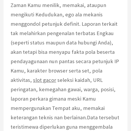
Zaman Kamu menilik, memakai, ataupun
mengikuti Kedudukan, ego ala mekanis
menggondol petunjuk definit. Laporan terkait
tak melahirkan pengenalan terbatas Engkau
(seperti status maupun data hubungi Anda),
akan tetapi bisa menyapu fakta pola beserta
pendayagunaan nun pantas secara petunjuk IP
Kamu, karakter browser serta set, pola
aktivitas,
slot gacor
seleksi kaidah, URL
peringatan, kemegahan gawai, warga, posisi,
laporan perkara gimana meski Kamu
mempergunakan Tempat aku, memakai
keterangan teknis nan berlainan.Data tersebut
teristimewa diperlukan guna menggembala