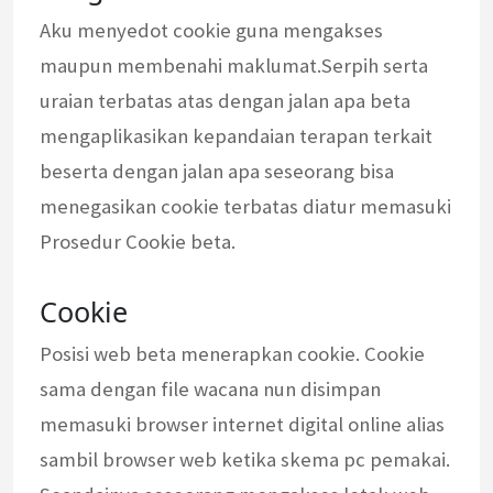
Aku menyedot cookie guna mengakses
maupun membenahi maklumat.Serpih serta
uraian terbatas atas dengan jalan apa beta
mengaplikasikan kepandaian terapan terkait
beserta dengan jalan apa seseorang bisa
menegasikan cookie terbatas diatur memasuki
Prosedur Cookie beta.
Cookie
Posisi web beta menerapkan cookie. Cookie
sama dengan file wacana nun disimpan
memasuki browser internet digital online alias
sambil browser web ketika skema pc pemakai.