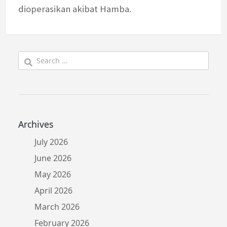
dioperasikan akibat Hamba.
Search
for:
Archives
July 2026
June 2026
May 2026
April 2026
March 2026
February 2026