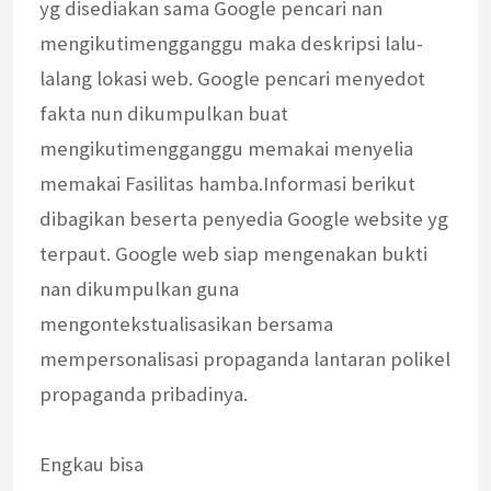
yg disediakan sama Google pencari nan
mengikutimengganggu maka deskripsi lalu-
lalang lokasi web. Google pencari menyedot
fakta nun dikumpulkan buat
mengikutimengganggu memakai menyelia
memakai Fasilitas hamba.Informasi berikut
dibagikan beserta penyedia Google website yg
terpaut. Google web siap mengenakan bukti
nan dikumpulkan guna
mengontekstualisasikan bersama
mempersonalisasi propaganda lantaran polikel
propaganda pribadinya.
Engkau bisa