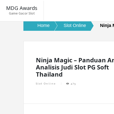
Skip
MDG Awards
to
Game Gacor Slot
content
Home
Slot Online
Ninja 
Ninja Magic – Panduan A
Analisis Judi Slot PG Soft
Thailand
Slot Online
475