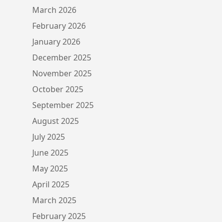
March 2026
February 2026
January 2026
December 2025
November 2025
October 2025
September 2025
August 2025
July 2025
June 2025
May 2025
April 2025
March 2025
February 2025