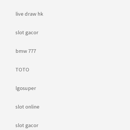
live draw hk
slot gacor
bmw 777
TOTO
lgosuper
slot online
slot gacor