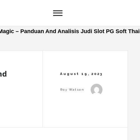
Magic – Panduan And Analisis Judi Slot PG Soft Tha
nd