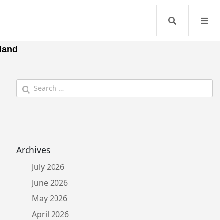
Search
iland
Search
for:
Archives
July 2026
June 2026
May 2026
April 2026