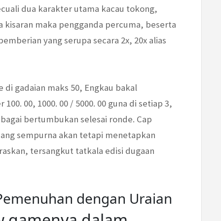
ecuali dua karakter utama kacau tokong,
a kisaran maka pengganda percuma, beserta
emberian yang serupa secara 2x, 20x alias
di gadaian maks 50, Engkau bakal
0. 00, 1000. 00 / 5000. 00 guna di setiap 3,
sebagai bertumbukan selesai ronde. Cap
pasang sempurna akan tetapi menetapkan
araskan, tersangkut tatkala edisi dugaan
 Pemenuhan dengan Uraian
w gamenya dalam