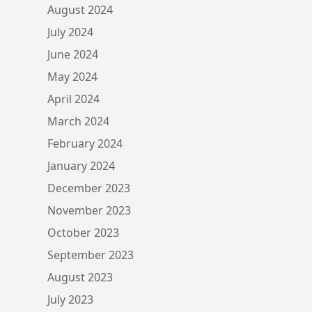
August 2024
July 2024
June 2024
May 2024
April 2024
March 2024
February 2024
January 2024
December 2023
November 2023
October 2023
September 2023
August 2023
July 2023