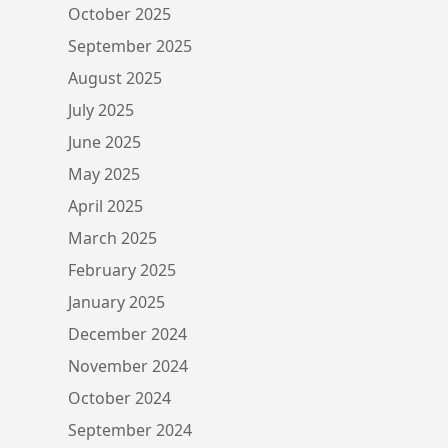
October 2025
September 2025
August 2025
July 2025
June 2025
May 2025
April 2025
March 2025
February 2025
January 2025
December 2024
November 2024
October 2024
September 2024