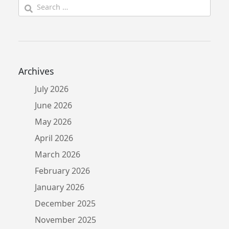
Search
for:
Archives
July 2026
June 2026
May 2026
April 2026
March 2026
February 2026
January 2026
December 2025
November 2025