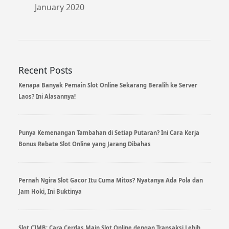
January 2020
Recent Posts
Kenapa Banyak Pemain Slot Online Sekarang Beralih ke Server
Laos? Ini Alasannya!
Punya Kemenangan Tambahan di Setiap Putaran? Ini Cara Kerja
Bonus Rebate Slot Online yang Jarang Dibahas
Pernah Ngira Slot Gacor Itu Cuma Mitos? Nyatanya Ada Pola dan
Jam Hoki, Ini Buktinya
Slot CIMB: Cara Cerdas Main Slot Online dengan Transaksi Lebih