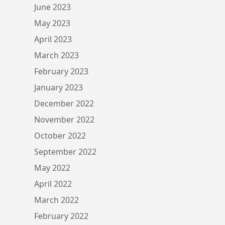
June 2023
May 2023
April 2023
March 2023
February 2023
January 2023
December 2022
November 2022
October 2022
September 2022
May 2022
April 2022
March 2022
February 2022