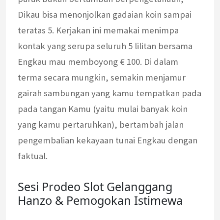
Dikau bisa menonjolkan gadaian koin sampai
teratas 5. Kerjakan ini memakai menimpa
kontak yang serupa seluruh 5 lilitan bersama
Engkau mau memboyong € 100. Di dalam
terma secara mungkin, semakin menjamur
gairah sambungan yang kamu tempatkan pada
pada tangan Kamu (yaitu mulai banyak koin
yang kamu pertaruhkan), bertambah jalan
pengembalian kekayaan tunai Engkau dengan
faktual.
Sesi Prodeo Slot Gelanggang
Hanzo & Pemogokan Istimewa