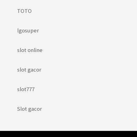
TOTO
lgosuper
slot online
slot gacor
slot777
Slot gacor