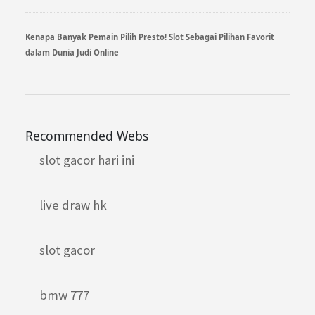
Kenapa Banyak Pemain Pilih Presto! Slot Sebagai Pilihan Favorit
dalam Dunia Judi Online
Recommended Webs
slot gacor hari ini
live draw hk
slot gacor
bmw 777