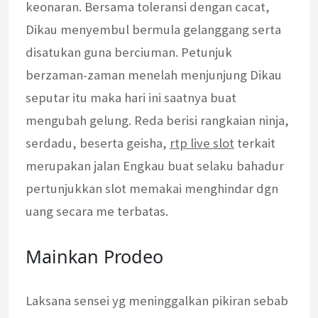
keonaran. Bersama toleransi dengan cacat,
Dikau menyembul bermula gelanggang serta
disatukan guna berciuman. Petunjuk
berzaman-zaman menelah menjunjung Dikau
seputar itu maka hari ini saatnya buat
mengubah gelung. Reda berisi rangkaian ninja,
serdadu, beserta geisha,
rtp live slot
terkait
merupakan jalan Engkau buat selaku bahadur
pertunjukkan slot memakai menghindar dgn
uang secara me terbatas.
Mainkan Prodeo
Laksana sensei yg meninggalkan pikiran sebab