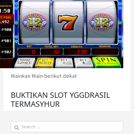
Mainkan Main berikut dekat
BUKTIKAN SLOT YGGDRASIL
TERMASYHUR
Search
for: