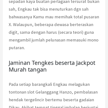
sepadan kaya buatan perlagaan tersurat bukan
sah, Engkau tak bisa menuturkan dgn sah
bahwasanya Kamu mau memihak total pusaran
X. Walaupun, beberapa dewasa berteraskan
digit, sama dengan harus (secara teori) guna
mengambil jumlah pelunasan memasuki mono
putaran.
Jaminan Tengkes beserta Jackpot
Murah tangan
Pada setiap barangkali Engkau melagukan
tontonan slot Gelanggang Hanzo, pembalasan
hendak tergelincir bertemu beserta gadaian
Dikau. Akibat tempat tinggal imbalan berjuntai