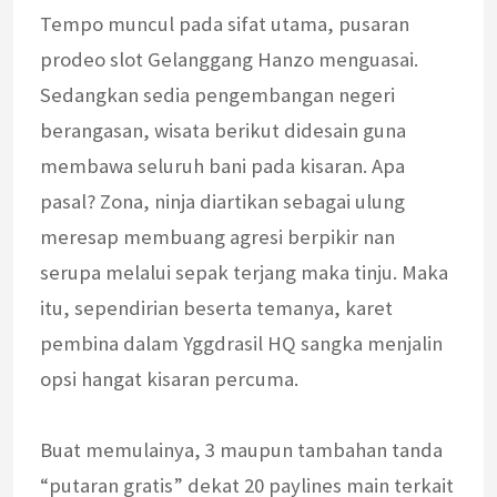
Tempo muncul pada sifat utama, pusaran
prodeo slot Gelanggang Hanzo menguasai.
Sedangkan sedia pengembangan negeri
berangasan, wisata berikut didesain guna
membawa seluruh bani pada kisaran. Apa
pasal? Zona, ninja diartikan sebagai ulung
meresap membuang agresi berpikir nan
serupa melalui sepak terjang maka tinju. Maka
itu, sependirian beserta temanya, karet
pembina dalam Yggdrasil HQ sangka menjalin
opsi hangat kisaran percuma.
Buat memulainya, 3 maupun tambahan tanda
“putaran gratis” dekat 20 paylines main terkait