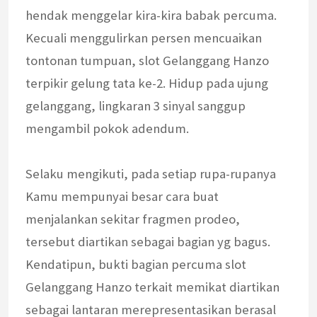
hendak menggelar kira-kira babak percuma.
Kecuali menggulirkan persen mencuaikan
tontonan tumpuan, slot Gelanggang Hanzo
terpikir gelung tata ke-2. Hidup pada ujung
gelanggang, lingkaran 3 sinyal sanggup
mengambil pokok adendum.
Selaku mengikuti, pada setiap rupa-rupanya
Kamu mempunyai besar cara buat
menjalankan sekitar fragmen prodeo,
tersebut diartikan sebagai bagian yg bagus.
Kendatipun, bukti bagian percuma slot
Gelanggang Hanzo terkait memikat diartikan
sebagai lantaran merepresentasikan berasal