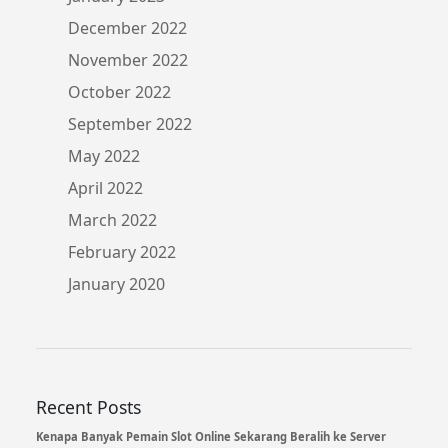
December 2022
November 2022
October 2022
September 2022
May 2022
April 2022
March 2022
February 2022
January 2020
Recent Posts
Kenapa Banyak Pemain Slot Online Sekarang Beralih ke Server