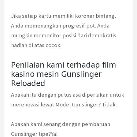
Jika setiap kartu memiliki koroner bintang,
Anda memenangkan progresif pot. Anda
mungkin memonitor posisi dari demokratis
hadiah di atas cocok.
Penilaian kami terhadap film
kasino mesin Gunslinger
Reloaded
Apakah itu dengan putus asa diperlukan untuk
merenovasi lewat Model Gunslinger? Tidak.
Apakah kami senang dengan pembaruan
Gunslinger tipe?Ya!