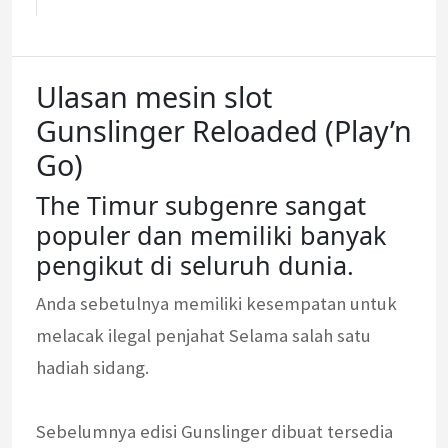
Ulasan mesin slot
Gunslinger Reloaded (Play’n
Go)
The Timur subgenre sangat
populer dan memiliki banyak
pengikut di seluruh dunia.
Anda sebetulnya memiliki kesempatan untuk
melacak ilegal penjahat Selama salah satu
hadiah sidang.
Sebelumnya edisi Gunslinger dibuat tersedia