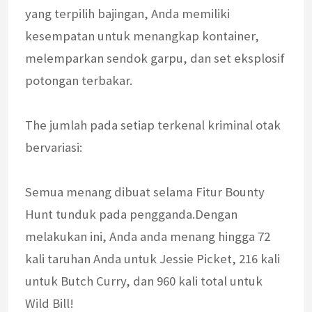
yang terpilih bajingan, Anda memiliki
kesempatan untuk menangkap kontainer,
melemparkan sendok garpu, dan set eksplosif
potongan terbakar.
The jumlah pada setiap terkenal kriminal otak
bervariasi:
Semua menang dibuat selama Fitur Bounty
Hunt tunduk pada pengganda.Dengan
melakukan ini, Anda anda menang hingga 72
kali taruhan Anda untuk Jessie Picket, 216 kali
untuk Butch Curry, dan 960 kali total untuk
Wild Bill!