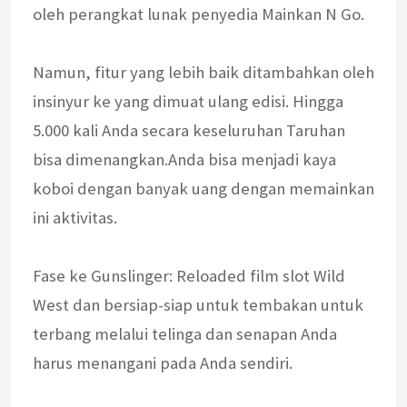
oleh perangkat lunak penyedia Mainkan N Go.
Namun, fitur yang lebih baik ditambahkan oleh
insinyur ke yang dimuat ulang edisi. Hingga
5.000 kali Anda secara keseluruhan Taruhan
bisa dimenangkan.Anda bisa menjadi kaya
koboi dengan banyak uang dengan memainkan
ini aktivitas.
Fase ke Gunslinger: Reloaded film slot Wild
West dan bersiap-siap untuk tembakan untuk
terbang melalui telinga dan senapan Anda
harus menangani pada Anda sendiri.