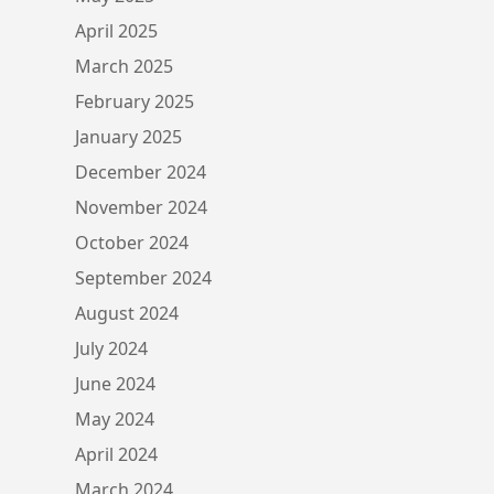
April 2025
March 2025
February 2025
January 2025
December 2024
November 2024
October 2024
September 2024
August 2024
July 2024
June 2024
May 2024
April 2024
March 2024