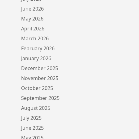
June 2026
May 2026
April 2026
March 2026
February 2026
January 2026
December 2025
November 2025
October 2025
September 2025
August 2025
July 2025
June 2025
May 2025