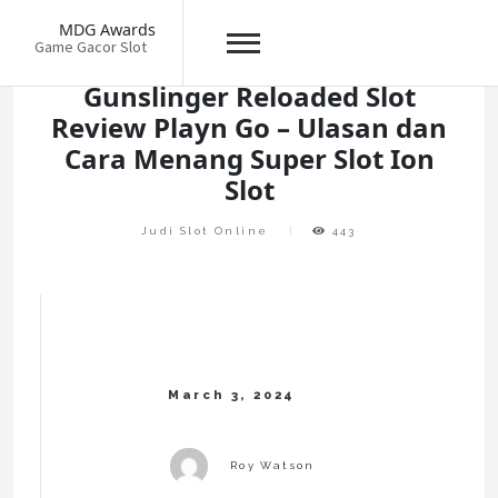
Skip
MDG Awards
to
Game Gacor Slot
content
Gunslinger Reloaded Slot
Review Playn Go – Ulasan dan
Cara Menang Super Slot Ion
Slot
Judi Slot Online
443