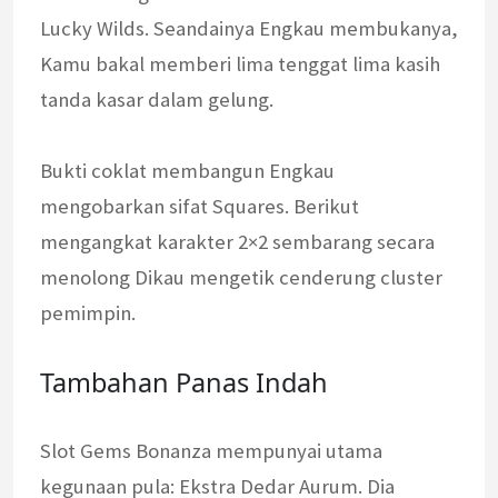
Lucky Wilds. Seandainya Engkau membukanya,
Kamu bakal memberi lima tenggat lima kasih
tanda kasar dalam gelung.
Bukti coklat membangun Engkau
mengobarkan sifat Squares. Berikut
mengangkat karakter 2×2 sembarang secara
menolong Dikau mengetik cenderung cluster
pemimpin.
Tambahan Panas Indah
Slot Gems Bonanza mempunyai utama
kegunaan pula: Ekstra Dedar Aurum. Dia