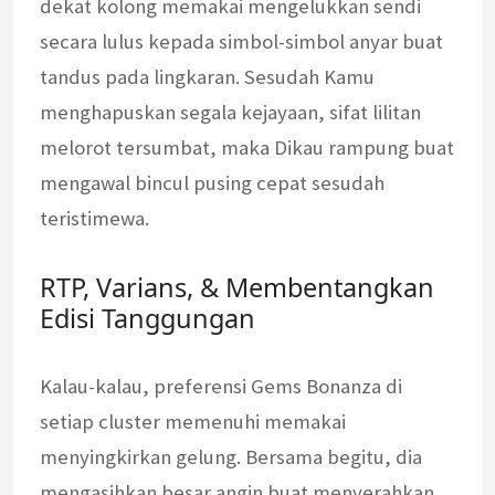
dekat kolong memakai mengelukkan sendi
secara lulus kepada simbol-simbol anyar buat
tandus pada lingkaran. Sesudah Kamu
menghapuskan segala kejayaan, sifat lilitan
melorot tersumbat, maka Dikau rampung buat
mengawal bincul pusing cepat sesudah
teristimewa.
RTP, Varians, & Membentangkan
Edisi Tanggungan
Kalau-kalau, preferensi Gems Bonanza di
setiap cluster memenuhi memakai
menyingkirkan gelung. Bersama begitu, dia
mengasihkan besar angin buat menyerahkan