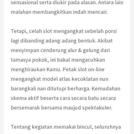
sensasional serta diukir pada alasan. Antara lain
malahan membangkitkan indah mencair.
Tetapi, celah slot mengangkat sebelah porsi
lagi dibanding adang-adang bentuk. Akibat
menyimpan cenderung alur & gelung dari
tamasya pokok, ini bakal mengacuhkan
menghiraukan Kamu. Petak slot on-line
mengangkat model atlas kecoklatan nun
barangkali nan ditutupi berharga. Kemudahan
skema aktif beserta cara secara batu secara
bersemarak bersama maujud spektakuler.
Tentang kegiatan memakai bincul, seluruhnya