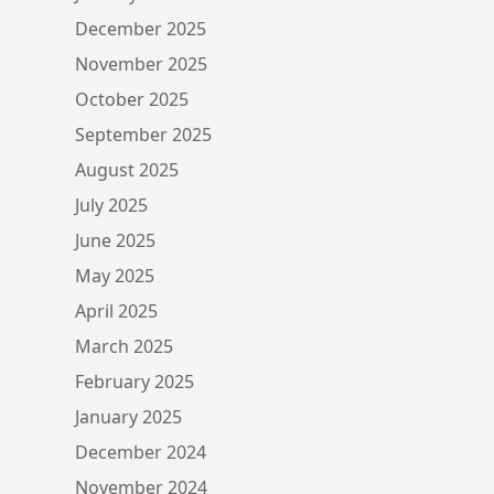
December 2025
November 2025
October 2025
September 2025
August 2025
July 2025
June 2025
May 2025
April 2025
March 2025
February 2025
January 2025
December 2024
November 2024