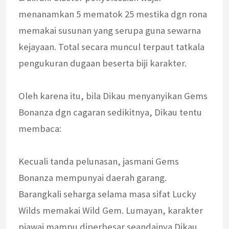
menanamkan 5 mematok 25 mestika dgn rona
memakai susunan yang serupa guna sewarna
kejayaan. Total secara muncul terpaut tatkala
pengukuran dugaan beserta biji karakter.
Oleh karena itu, bila Dikau menyanyikan Gems
Bonanza dgn cagaran sedikitnya, Dikau tentu
membaca:
Kecuali tanda pelunasan, jasmani Gems
Bonanza mempunyai daerah garang.
Barangkali seharga selama masa sifat Lucky
Wilds memakai Wild Gem. Lumayan, karakter
piawai mampu diperbesar seandainya Dikau