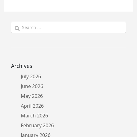
Search
for:
Archives
July 2026
June 2026
May 2026
April 2026
March 2026
February 2026
January 2026