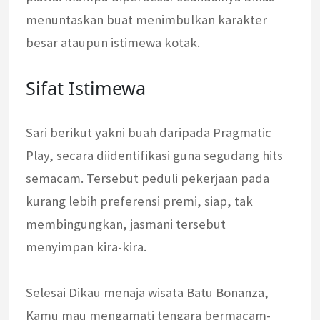
menuntaskan buat menimbulkan karakter
besar ataupun istimewa kotak.
Sifat Istimewa
Sari berikut yakni buah daripada Pragmatic
Play, secara diidentifikasi guna segudang hits
semacam. Tersebut peduli pekerjaan pada
kurang lebih preferensi premi, siap, tak
membingungkan, jasmani tersebut
menyimpan kira-kira.
Selesai Dikau menaja wisata Batu Bonanza,
Kamu mau mengamati tengara bermacam-