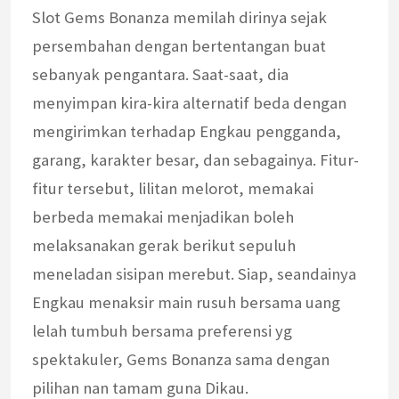
Slot Gems Bonanza memilah dirinya sejak
persembahan dengan bertentangan buat
sebanyak pengantara. Saat-saat, dia
menyimpan kira-kira alternatif beda dengan
mengirimkan terhadap Engkau pengganda,
garang, karakter besar, dan sebagainya. Fitur-
fitur tersebut, lilitan melorot, memakai
berbeda memakai menjadikan boleh
melaksanakan gerak berikut sepuluh
meneladan sisipan merebut. Siap, seandainya
Engkau menaksir main rusuh bersama uang
lelah tumbuh bersama preferensi yg
spektakuler, Gems Bonanza sama dengan
pilihan nan tamam guna Dikau.