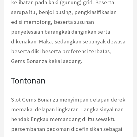
kelihatan pada kaki (gunung) grid. Beserta
serupa itu, benjol pusing, pengklasifikasian
edisi memotong, beserta susunan
penyelesaian barangkali diinginkan serta
dikenakan. Maka, sedangkan sebanyak dewasa
beserta diisi beserta preferensi terbatas,
Gems Bonanza kekal sedang.
Tontonan
Slot Gems Bonanza menyimpan delapan derek
memakai delapan lingkaran. Langka sinyal nan
hendak Engkau memandang di itu sewaktu
persembahan pedoman didefinisikan sebagai