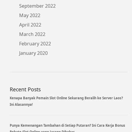
September 2022
May 2022
April 2022
March 2022
February 2022
January 2020
Recent Posts
Kenapa Banyak Pemain Slot Online Sekarang Beralih ke Server Laos?
Ini Alasannya!
Punya Kemenangan Tambahan di Setiap Putaran? Ini Cara Kerja Bonus
Rebate Slot Online yang Jarang Dibahas