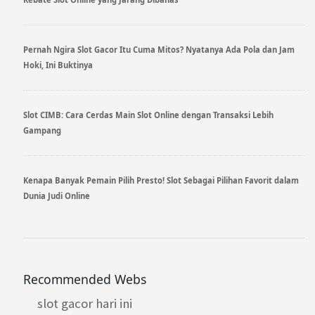
Pernah Ngira Slot Gacor Itu Cuma Mitos? Nyatanya Ada Pola dan Jam
Hoki, Ini Buktinya
Slot CIMB: Cara Cerdas Main Slot Online dengan Transaksi Lebih
Gampang
Kenapa Banyak Pemain Pilih Presto! Slot Sebagai Pilihan Favorit dalam
Dunia Judi Online
Recommended Webs
slot gacor hari ini