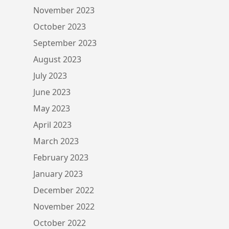
November 2023
October 2023
September 2023
August 2023
July 2023
June 2023
May 2023
April 2023
March 2023
February 2023
January 2023
December 2022
November 2022
October 2022