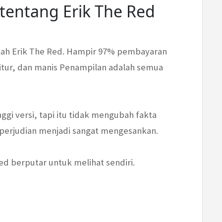
tentang Erik The Red
alah Erik The Red. Hampir 97% pembayaran
tur, dan manis Penampilan adalah semua
ggi versi, tapi itu tidak mengubah fakta
perjudian menjadi sangat mengesankan.
ed berputar untuk melihat sendiri.