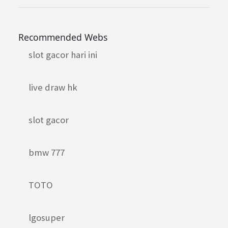
Recommended Webs
slot gacor hari ini
live draw hk
slot gacor
bmw 777
TOTO
lgosuper