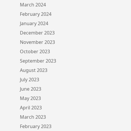
March 2024
February 2024
January 2024
December 2023
November 2023
October 2023
September 2023
August 2023
July 2023
June 2023
May 2023
April 2023
March 2023
February 2023