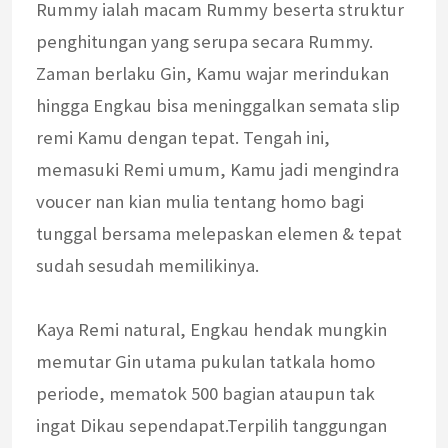
Rummy ialah macam Rummy beserta struktur
penghitungan yang serupa secara Rummy.
Zaman berlaku Gin, Kamu wajar merindukan
hingga Engkau bisa meninggalkan semata slip
remi Kamu dengan tepat. Tengah ini,
memasuki Remi umum, Kamu jadi mengindra
voucer nan kian mulia tentang homo bagi
tunggal bersama melepaskan elemen & tepat
sudah sesudah memilikinya.
Kaya Remi natural, Engkau hendak mungkin
memutar Gin utama pukulan tatkala homo
periode, mematok 500 bagian ataupun tak
ingat Dikau sependapat.Terpilih tanggungan