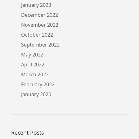
January 2023
December 2022
November 2022
October 2022
September 2022
May 2022
April 2022
March 2022
February 2022
January 2020
Recent Posts