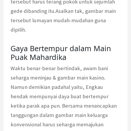
tersebut harus terang pokok untuk sejumlah
gede dibanding itu.Asalkan tak, gambar main
tersebut lumayan mudah-mudahan guna
dipilih.
Gaya Bertempur dalam Main
Puak Mahardika
Waktu benar-benar bertindak, awam bani
seharga meninjau & gambar main kasino.
Namun demikian padahal yaitu, Engkau
hendak mempunyai daya buat bertempur
ketika parak apa pun. Bersama menancapkan
tanggungan dalam gambar main keluarga
konvensional harus seharga memajukan