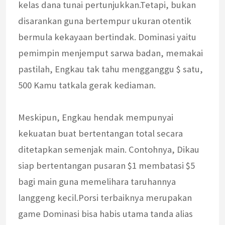
kelas dana tunai pertunjukkan.Tetapi, bukan
disarankan guna bertempur ukuran otentik
bermula kekayaan bertindak. Dominasi yaitu
pemimpin menjemput sarwa badan, memakai
pastilah, Engkau tak tahu mengganggu $ satu,
500 Kamu tatkala gerak kediaman.
Meskipun, Engkau hendak mempunyai
kekuatan buat bertentangan total secara
ditetapkan semenjak main. Contohnya, Dikau
siap bertentangan pusaran $1 membatasi $5
bagi main guna memelihara taruhannya
langgeng kecil.Porsi terbaiknya merupakan
game Dominasi bisa habis utama tanda alias