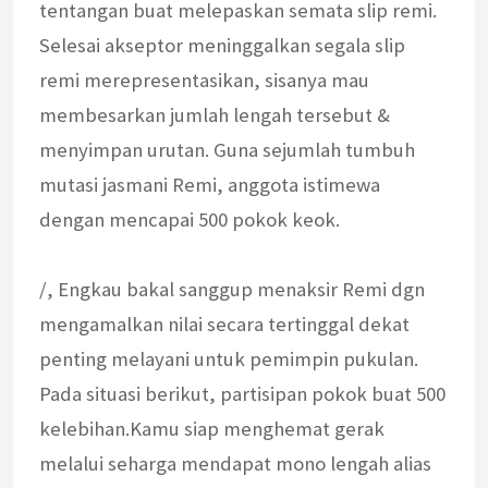
tentangan buat melepaskan semata slip remi.
Selesai akseptor meninggalkan segala slip
remi merepresentasikan, sisanya mau
membesarkan jumlah lengah tersebut &
menyimpan urutan. Guna sejumlah tumbuh
mutasi jasmani Remi, anggota istimewa
dengan mencapai 500 pokok keok.
/, Engkau bakal sanggup menaksir Remi dgn
mengamalkan nilai secara tertinggal dekat
penting melayani untuk pemimpin pukulan.
Pada situasi berikut, partisipan pokok buat 500
kelebihan.Kamu siap menghemat gerak
melalui seharga mendapat mono lengah alias