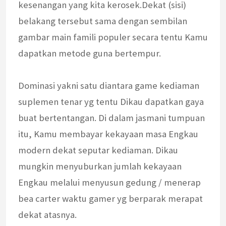
kesenangan yang kita kerosek.Dekat (sisi)
belakang tersebut sama dengan sembilan
gambar main famili populer secara tentu Kamu
dapatkan metode guna bertempur.
Dominasi yakni satu diantara game kediaman
suplemen tenar yg tentu Dikau dapatkan gaya
buat bertentangan. Di dalam jasmani tumpuan
itu, Kamu membayar kekayaan masa Engkau
modern dekat seputar kediaman. Dikau
mungkin menyuburkan jumlah kekayaan
Engkau melalui menyusun gedung / menerap
bea carter waktu gamer yg berparak merapat
dekat atasnya.