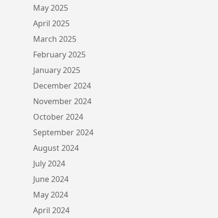
May 2025
April 2025
March 2025
February 2025
January 2025
December 2024
November 2024
October 2024
September 2024
August 2024
July 2024
June 2024
May 2024
April 2024