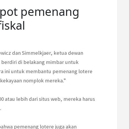
ckpot pemenang
iskal
ewicz dan Simmelkjaer, ketua dewan
, berdiri di belakang mimbar untuk
ara ini untuk membantu pemenang lotere
k kekayaan nomplok mereka.”
 atau lebih dari situs web, mereka harus
.
bahwa pemenang lotere juga akan