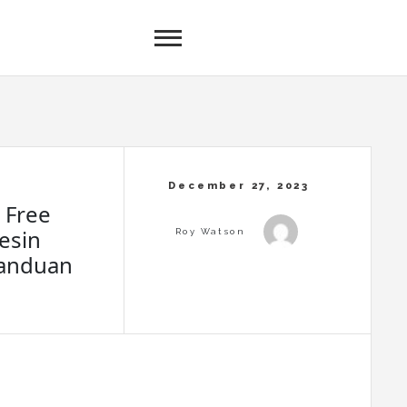
 Free
esin
 Panduan