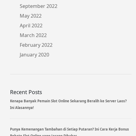
September 2022
May 2022
April 2022
March 2022
February 2022
January 2020
Recent Posts
Kenapa Banyak Pemain Slot Online Sekarang Beralih ke Server Laos?
Ini Alasannya!
Punya Kemenangan Tambahan di Setiap Putaran? Ini Cara Kerja Bonus
Rebate Slot Online yang Jarang Dibahas