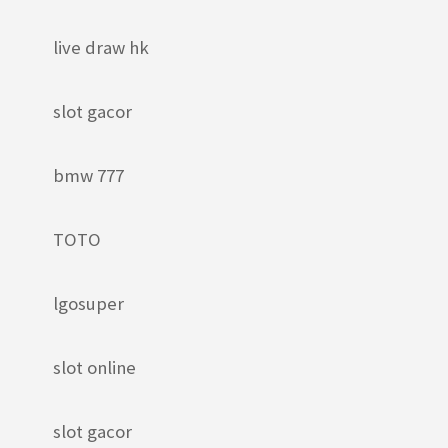
live draw hk
slot gacor
bmw 777
TOTO
lgosuper
slot online
slot gacor