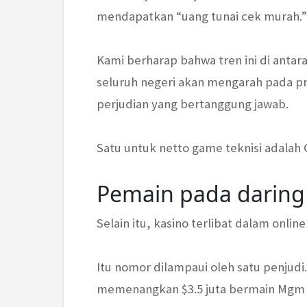
mendapatkan “uang tunai cek murah.”
Kami berharap bahwa tren ini di antara
seluruh negeri akan mengarah pada 
perjudian yang bertanggung jawab.
Satu untuk netto game teknisi adalah C
Pemain pada daring 
Selain itu, kasino terlibat dalam onlin
Itu nomor dilampaui oleh satu penjudi.
memenangkan $3.5 juta bermain Mgm Gr