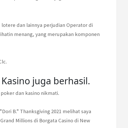
 lotere dan lainnya perjudian Operator di
prihatin menang, yang merupakan komponen
lc.
Kasino juga berhasil.
e poker dan kasino nikmati.
”Dori B.” Thanksgiving 2021 melihat saya
and Millions di Borgata Casino di New