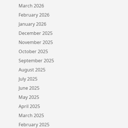
March 2026
February 2026
January 2026
December 2025
November 2025
October 2025
September 2025
August 2025
July 2025
June 2025
May 2025
April 2025
March 2025
February 2025