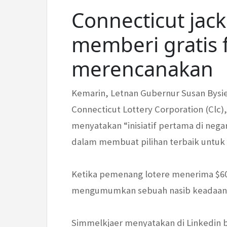
Connecticut ja
memberi gratis f
merencanakan
Kemarin, Letnan Gubernur Susan Bysi
Connecticut Lottery Corporation (Clc)
menyatakan “inisiatif pertama di neg
dalam membuat pilihan terbaik untu
Ketika pemenang lotere menerima $600
mengumumkan sebuah nasib keadaan
Simmelkjaer menyatakan di Linkedin 